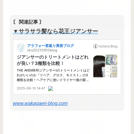
〘 関連記事 〙
▼サラサラ髪なら花王ジアンサー
www.wakagaeri-blog.com