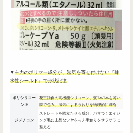
▼
主力のポリマー成分が、湿気を寄せ付けない『疎
水性シールド』で形状記憶
ポリシリコー
花王独自の高機能シリコーン、髪1本1本を薄い
ン-9
膜で包み、湿気によるうねりを物理的に遮断
ストレートを際立たせる成分、パサつくエイジ
ジメチコン
ング毛に上品なツヤを与え手触りをサラサラに
整える