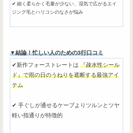
✔ 細く柔らかく毛量が少ない、湿気で広がるエイ
ジング毛とハリコシのなさが悩み
▼結論！忙しい人のための3行口コミ
✔新作フォーストレートは
『疎水性シール
ド』で雨の日のうねりを遮断する最強アイ
テム
✔ 手ぐしが通せるケープよりツルンとツヤ
軽い指通りが特徴的