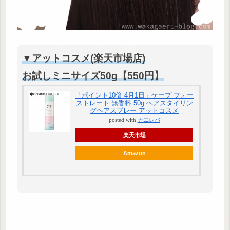
▼アットコスメ(楽天市場店)
お試しミニサイズ50g【550円】
「ポイント10倍 4月1日」ケープ フォー
ストレート 無香料 50g ヘアスタイリン
グヘアスプレー アットコスメ
posted with
カエレバ
楽天市場
Amazon