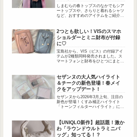
しまむらの春トップスのなかでもシア
ートップスや、さらりと着れるシャツ
など、おすすめのアイテムをご紹介し
ていきます。レイヤードとして使用で
きるものも多く、活用シーン多くコス
パ高なアイテムが揃っていますよ！ス
2つとも欲しい！VISのスマホ
トライプピンクの薄手シャツ 出
ショルダーとミニ財布が付録
典:aiaimama.v.v.v 大きめだけどゆっ
に♡
たりし過ぎない、キレイなシルエット
のシャツ。サイドの切り込みや長さが
宝島社から、VIS（ビス）の付録アイ
アレンジの幅を広げてくれます。白と
テムが2種類同時発売されました。ス
黒のワントーンコーデに一枚羽織るだ
マートフォンと財布をひとつにまとめ
けで一気...
て持ち歩けるハートカットスマホショ
ルダーと、毎日の使いやすさにこだわ
ったフラワーカット財布ミニ。どちら
セザンヌの大人気ハイライト
もきめ細かいシ […]
＆チークの新色登場！春メイ
クをアップデート！
セザンヌから2026年3月上旬、注目の
新色が登場！くすみ補正ハイライト
「トーンフィルターハイライト」に透
明感ピンクの新色が加わり、グラデチ
ーク「ブレンドカラーチーク」には血
色ピンクベージュとツヤハイライトの
【UNIQLO新作】超話題！激か
2色が新たに仲間入りします。セザン
わ「ラウンドウルトラミニバ
ヌの新作ハイライトとチークを紹介♡
ッグ」知ってる！？
出典:beautyまとめ くすみ×赤みをピ