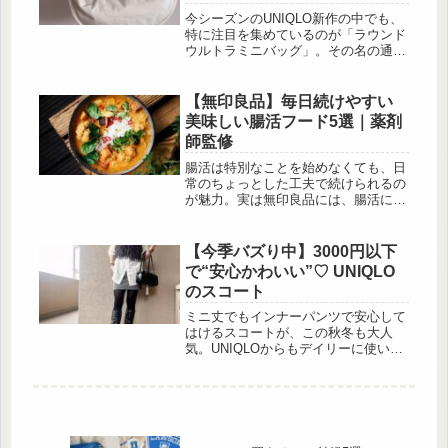
ンクで補正。透明感ハイライトに新色
今シーズンのUNIQLO新作の中でも、
登場 出典:beautyまとめ 2025年8月の
特に注目を集めているのが「ラウンド
発売以来、大きな反響を呼んでいる
ウルトラミニバッグ」。その名の通
「トーンフィルターハイラ...
り、ころんとした丸みのあるフォルム
とコンパクトなサイズ感がなんとも愛
らしく、まさに“大人かわいい”を叶え
【無印良品】毎日続けやすい
てくれるアイテムなんです。そこで今
美味しい腸活フード5選｜薬剤
回は、そんな話題のUNIQLO新作ラウ
師監修
ンドウルトラミニバッグの魅力を、使
い方やコーデのポイントとあわせてた
腸活は特別なことを始めなくても、日
っぷりご紹介します♡新作バッグが超
常のちょっとした工夫で続けられるの
優秀♡ラウンドウルトラミニバッグが
が魅力。実は無印良品には、腸活に役
神コスパ 出典:kao...
立つ商品が豊富にそろっています。食
卓やおやつに気軽に取り入れられるア
イテムを5つご紹介します。無印良品
【今季バズり中】3000円以下
の腸活おすすめアイテム 出
で“安心かわいい”♡ UNIQLO
典:Pixabay 発酵ぬか床そのまま使え
のスコート
る便利なぬか床。冷蔵庫で野菜を漬け
るだけで、乳酸菌を含むぬか漬けが簡
ミニ丈でもインナーパンツで安心して
単に作れます。素材を生かしたカレー
はけるスコートが、この秋冬も大人
（豆カレーシリーズ）...
気。UNIQLOからもデイリーに使いや
すいラインナップが揃い、SNSでは
「動きやすいのにきれい見え」「タイ
ツやロングブーツとも好相性」と話題
です。今回は、手に取りやすい2,990
円(税込)中心の3,000円以下アイテムだ
けを厳選。きれいめにもカジュアルに