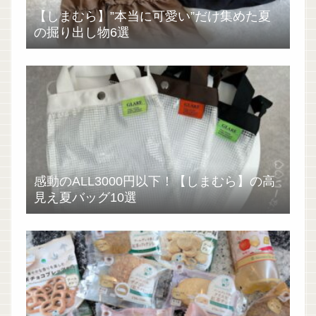
【しまむら】”本当に可愛い”だけ集めた夏
の掘り出し物6選
感動のALL3000円以下！【しまむら】の高
見え夏バッグ10選