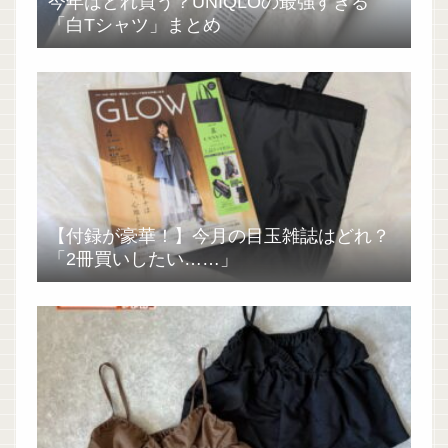
今年はどれ買う？UNIQLOの最強すぎる
「白Tシャツ」まとめ
【付録が豪華！】今月の目玉雑誌はどれ？
「2冊買いしたい……」