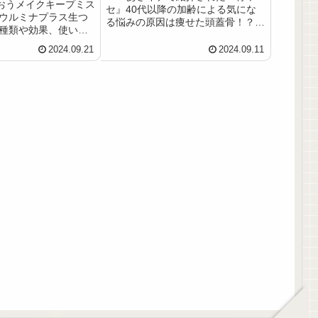
おうメイクキープミス
セ』40代以降の加齢による気にな
ーウルミナプラス生つ
る悩みの原因は痩せた頭蓋骨！？シ
 種類や効果、使い方
ワ、ほうれい線、フェイスラインの
について解説します！
たるみを改善する骨トレとは？骨の
2024.09.21
2024.09.11
2層のカクテル美容液で
エイジングケアができるトレーニン
と『つや』を同時補給
グ『ミニジャンプ』『かかと落と
できる生つや肌ミスト。 […]
し』や食事方法についてまとめまし
た。