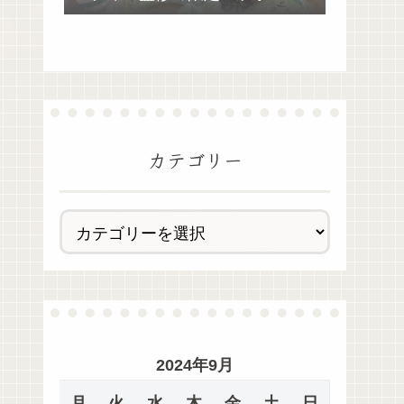
去最多全28種類が絶品過ぎた！
カテゴリー
2024年9月
月
火
水
木
金
土
日