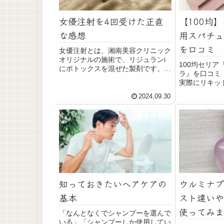
女優注射を4回受けた正直
【100均
な感想
用スパチュ
を口コミ
女優注射とは、湘南美容クリニック
オリジナルの施術で、リジュランi
100均セリア
にボトックスを混ぜた製剤です。
ラ』を口コミ
1年ちょっと前にはじめて受けてみ
実際にリキッ
たのですが、ツルッとハリが出て額
スパチュラで
のシワも気にならなくなるのが気に
2024.09.30
り、スポンジ
入りリピート。 4ヵ月おきくらいに
ついてまとめ
施術をうけ、現在、受けた合計回数
めのメイクア
は4回になりました。 ですので今
介。
回は、女優注射を4回受けた感想を
お話したいと思います。 リジュラ
ンiのシワ改善効果は、3～4回で実
感できるとのことなので、本当にシ
ワ改善はされたのか0回目と4回目
から3ヵ月後の写真も比較してみま
知っておきたいヘアケアの
ウルミナプ
しょう。 女優注射の施術の流れな
どはこちらの記事をご覧ください。
基本
スト違いや
↓ 湘南美容クリニックで額に女優注
使ってみま
射を受けてきました【1回目】最
「なんとなくでシャンプーを選んで
近、額が少し萎んだというか、骨の
いる」「シャンプーしか使用してい