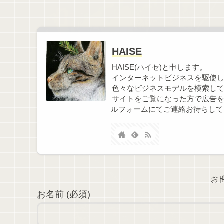
受ける前と、受けた後の写真から見
てみましょう。 施術前 この画面
左側のシワが子供の頃からあり気に
なっています。 額全体も加齢によ
りボリュームも無くなって骨ばって
HAISE
きているような。 3週間後 施術前
と比べると、明らかにシワが目立た
HAISE(ハイセ)と申します。
なくなり表面がツルッとしていま
インターネットビジネスを駆使
す。 マイクロボトックスの効果に
色々なビジネスモデルを模索し
より、表面がなだらかになるのだそ
う。 2ヵ月後 まだ効果が継続して
サイトをご覧になった方で広告
います。 普段はシワがある左側に
ルフォームにてご連絡お待ちして
少し髪がかかるようにセットをして
いますが、女優注射を打っている間
は、おでこを出したヘアスタイルが
しやすくなるんですよね。 3ヵ月
後 効果がほぼ切れました。 いつ
も、短期的な効果は3ヵ月弱くらい
に感じます。 女優注射を受ける前
お
と4回目後の比較(約1年) 施術名 女
優注射＋ボツリヌストキシン注射計
お名前 (必須)
4回 施術の説明 リジュランi＋ボ
トックスによる肌質・シワの改善
施術のリスク・副作用 疼痛・腫
れ・内出血・アレルギー・表情の違