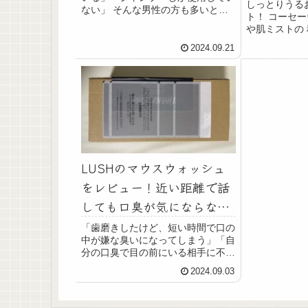
しっとりうる
形がはっきりでてきたように感じて
ない」 そんな男性の方も多いと思
ト！ コーセ
いました。 なんか、ボコっとゴリ
います。 結論からお伝えすると
や肌ミストの
ラみたいに骨が浮き出てません？
#8230; ヘアケアを知ることでいつ
や商品の特徴
昔はもう少しなだらかだったよう
までもツヤのある美しい髪を保てま
2024.09.21
商品の特徴 
な。 現在、僕は40歳。 加齢によっ
す。 手軽に誰でもヘア
『うるおい』
て脂肪が減少したのかもしれませ
ん。 そし
て、...traslatiosedis.com2023.05.3
1 ※注意※ この記事は女優注射に
よるシワ治療・肌質改善のレポート
記事となります。 傷口や肌の写真
を掲載しています事をご理解の上お
読みください。 また、施術の効果
LUSHのマウスウォッシュ
や術後の経過は個人差があること。
自由診療であること。 疼痛・腫
をレビュー！近い距離で話
れ・内出血・アレルギー・表情の違
しても口臭が気にならな
和感などのリスクがあることをご了
承下さい。 女優注射4回目の効果
い！？
「歯磨きしたけど、短い時間で口の
施術名 女優注射＋ボツリヌストキ
中が嫌な臭いになってしまう」「自
シン注射 施術の説明 リジュランi
分の口臭で目の前にいる相手に不快
＋ボトックスによる肌質・シワの改
感を与えていないか心配」 こんな
善 施術のリスク・副作用 疼痛・
2024.09.03
経験したことある人多いのではない
腫れ・内出血・アレルギー・表情の
でしょうか？ 自分も営業職時代、
違和感 施術の価格 自由診療
人と話す機会が多く、昼食後は
44,800円 まずは、女優注射4回目を