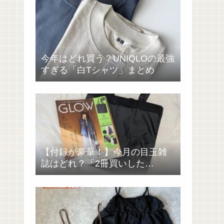
今年はどれ買う？UNIQLOの最強
すぎる「白Tシャツ」まとめ
【付録が豪華！】今月の目玉雑
誌はどれ？「2冊買いした
い……」