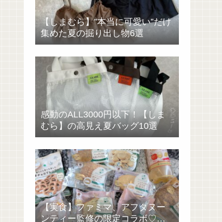
【しまむら】”本当に可愛い”だけ
集めた夏の掘り出し物6選
感動のALL3000円以下！【しま
むら】の高見え夏バッグ10選
【実食】ファミマ、アフタヌー
ンティー監修の限定コラボ♡過