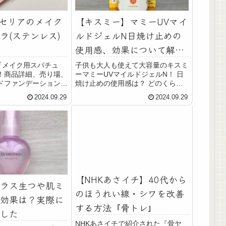
】セリアのメイク
【キスミー】マミーUVマイ
ラ(ステンレス)
ルドジェルN日焼け止めの
使用感、効果について解説
します！
『メイク用スパチュ
子供も大人も使えて大容量のキスミ
！商品詳細、売り場、
ーマミーUVマイルドジェルN！ 日
ドファンデーションを
焼け止めの使用感は？ どのくらい
伸ばしてメイクをした
焼けない？ 実際に使用して解説し
2024.09.29
2024.09.29
との仕上がりの違いに
ます！ 商品の特徴 食品成分※にこ
ました。他にもおすす
だわってつくった無添加UVシリー
ップスパチュラもご紹
ズ。 子供の敏感なお肌を […]
【NHKあさイチ】40代から
ラス生つや肌ミ
のほうれい線・シワを改善
効果は？実際に
する方法『骨トレ』
した
NHKあさイチで紹介された『骨ヤ