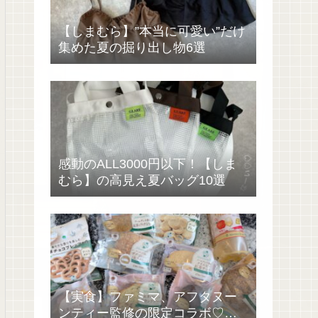
【しまむら】”本当に可愛い”だけ
集めた夏の掘り出し物6選
感動のALL3000円以下！【しま
むら】の高見え夏バッグ10選
【実食】ファミマ、アフタヌー
ンティー監修の限定コラボ♡過