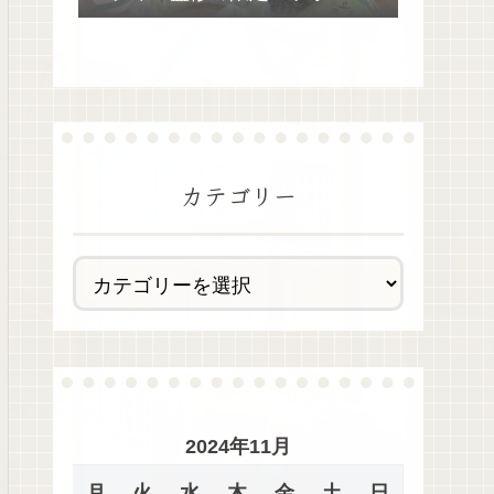
去最多全28種類が絶品過ぎた！
カテゴリー
2024年11月
月
火
水
木
金
土
日