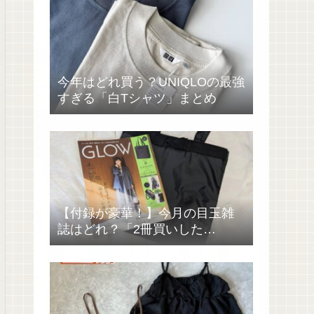
今年はどれ買う？UNIQLOの最強
すぎる「白Tシャツ」まとめ
【付録が豪華！】今月の目玉雑
誌はどれ？「2冊買いした
い……」