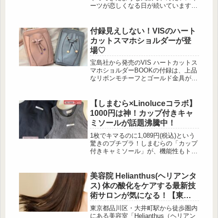
ーツが恋しくなる日が続いています。
そんな季節にぴったりな、食べながら
美容ケアもできるスイーツが話題を集
めているのをご存じですか？ スキン
付録見えしない！VISのハート
ケアブランド「 […]
カットスマホショルダーが登
場♡
宝島社から発売のVIS ハートカットス
マホショルダーBOOKの付録は、上品
なリボンモチーフとゴールド金具が際
立つVIS（ビス）のハートカットスマ
ホショルダーです。スマートフォンを
すっきり収められるコンパクトサイズ
【しまむら×Linoluceコラボ】
ながら、 […]
1000円は神！カップ付きキャ
ミソールが話題沸騰中！
1枚でキマるのに1,089円(税込)という
驚きのプチプラ！しまむらの「カップ
付きキャミソール」が、機能性もトレ
ンド感も備えていて話題を集めていま
す♡ 今回は、カラー別の着回しコー
デや魅力ポイントをたっぷりご紹介！
美容院 Helianthus(ヘリアンタ
真夏を快適にオシャレに過ごしたい方
ス) 体の酸化をケアする最新技
は要チェックです。 話題沸騰中！
術サロンが気になる！【東京
Linoluce × megumiさんコラボの注目
品川】
キャミ 出典:megu様ご提供 大人気イ
東京都品川区・大井町駅から徒歩圏内
ンフルエンサーmegumiさんと、しま
にある美容室「Helianthus（ヘリアン