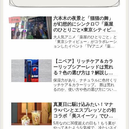
六本木の夜景と「猫猫の舞」
その他
が幻想的にシンクロ♡「薬屋
のひとりごと×東京シティビュ
ー」内覧会レポート
大人気アニメ「薬屋のひとりごと」と
「東京シティビュー」がコラボレーシ
ョンしたイベント「TVアニメ『薬屋
のひとりごと』× 東京シティビュー
舞が織りなす幻想の世界 ―天空に響
く、舞のしらべ―」が、2026年8月1
【ニベア】リッチケア＆カラ
日（土）よ […]
ーリップシアーレッドは荒れ
る？色の選び方は？解説しま
す！
保湿力があり、ナチュラルに色付くリ
ッチケア＆カラーリップ。 唇は荒れ
るのか、使い方や色の選び方につい
て、解説します！ 商品の特徴 リッチ
なうるおいに、透明感のある艶やかな
発色。ケアしながら、色づき・艶め
真夏日に駆け込みたい！マナ
く、ふっくらとした […]
ラ×パンとエスプレッソとの初
コラボ「美スイーツ」でひん
やりビタミン＆インナーケア
5月なのに30度超えの日も！もう夏が
を体験してきた！
やってきたような気候で、冷たいスイ