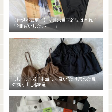
【付録が豪華！】今月の目玉雑誌はどれ？
「2冊買いしたい……」
【しまむら】”本当に可愛い”だけ集めた夏
の掘り出し物6選