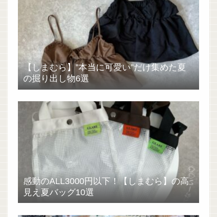
【しまむら】”本当に可愛い”だけ集めた夏
の掘り出し物6選
感動のALL3000円以下！【しまむら】の高
見え夏バッグ10選