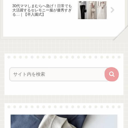
30代ママしまむらへ急げ！日常でも
大活躍するセレモニー服が優秀すぎ
る…｜【卒入園式】