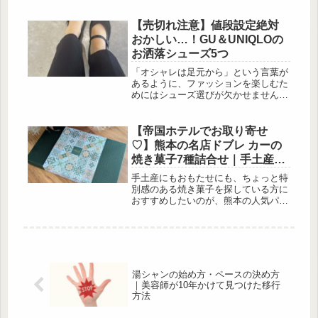
から春夏にピッタリな着回し術まで、
じっくりご紹介していきます。繊細レ
【売切れ注意】値段設定絶対
ースのペプラムトップス 出
おかしい…！GU＆UNIQLOの
典:marino12131 細やかなレースは、
お洒落シューズ5つ
近くで見ると小さなお花柄が可愛いこ
だわりの一枚。お首元の開きは少なめ
「オシャレは足元から」という言葉が
で、お袖は二の腕をほどよくスッキリ
あるように、ファッションを楽しむた
見せてくれるフレンチスリーブです。
めにはシューズ選びが欠かせませんよ
チクチクしない肌触りの良...
ね。春や夏は特に軽やかなデザインの
シューズやサンダルを取り入れること
で、トレンドをおさえたコーディネー
【帝国ホテルでお取り寄せ
トが完成しますよ。今回はUNIQLOと
♡】熊本の名店ドブレ カーの
GUから高見えするシューズをピック
焼き菓子7種詰合せ｜手土産に
アップしました。履き心地の良さとデ
もおすすめ
ザイン性を押さえた人気アイテムをご
手土産にもおもたせにも、ちょっと特
紹介します。メッシュ素材で足元に抜
別感のある焼き菓子を探している方に
け感を！ 出典:yuki__ya_kon2様ご提
おすすめしたいのが、熊本の人気パテ
供 ...
ィスリー「Doble K（ドブレ カー）」
の「DOBLE K 焼菓子7種詰合せ」。
帝国ホテルのオンラインモール「ANo
[…]
湯シャンの始め方・ペースの決め方
｜美容師が10年かけて見つけた移行
方法