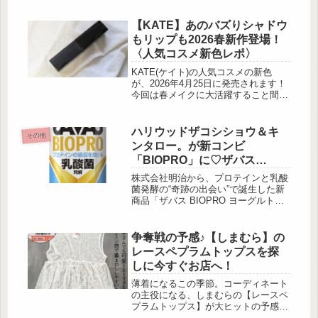
クすべき最新パンツを厳選してご紹介
します！どれも30代・40代の大人女子
【KATE】あのバズりシャドウ
にぴったりな優秀アイテムばかり♡穿
もリップも2026春新作登場！
きやすさ・美シルエット・着回し力、
〈人気コスメ新色レポ〉
三拍子そろった優秀パンツを今すぐチ
ェック！ハリのある質感で綺麗めに仕
KATE(ケイト)の人気コスメの新色
上がる 出典:8miiiko9 深めの股上とボ
が、2026年4月25日に発売されます！
リュームのあるワイドストレートシ...
今回は春メイクに大活躍すること間違
いなしの、大注目の新色アイテムをご
紹介するので、コスメ選びの参考にし
てください。透明感発色が特徴「ケイ
ハリウッドザコシショウ＆キ
その他
ト リップモンスター クリスタルポッ
ンタロー。が新コンビ
ド」 出典:beautyまとめ 「ケイト リ
「BIOPRO」に♡ザバス
ップモンスター クリスタルポッド」
BIOPRO ヨーグルト味 サンプ
は、透明感発色とうるおい感が特徴の
株式会社明治から、プロテインと乳酸
リップコスメ。みずみずしい唇に仕上
リング
菌発酵の“奇跡の出会い”で誕生した新
げることができます。唇にぴたっ...
商品「ザバス BIOPRO ヨーグルト
味」が登場♡発売を記念して、
SHIBUYA109渋谷店 店頭イベントス
ペースで行われたサンプリングイベン
争奪戦の予感♪【しまむら】の
トの様子 […]
レースペプラムトップスを探
しに今すぐお店へ！
薄着になるこの季節。コーディネート
の主役になる、しまむらの【レースペ
プラムトップス】が大ヒットの予感！
みんな大好き、レースアイテムの詳細