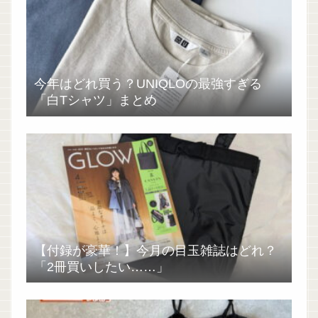
今年はどれ買う？UNIQLOの最強すぎる
「白Tシャツ」まとめ
【付録が豪華！】今月の目玉雑誌はどれ？
「2冊買いしたい……」