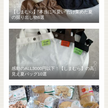
【しまむら】”本当に可愛い”だけ集めた夏
の掘り出し物6選
感動のALL3000円以下！【しまむら】の高
見え夏バッグ10選