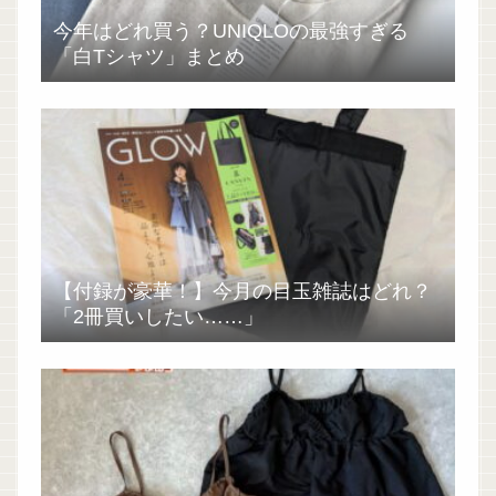
今年はどれ買う？UNIQLOの最強すぎる
「白Tシャツ」まとめ
【付録が豪華！】今月の目玉雑誌はどれ？
「2冊買いしたい……」