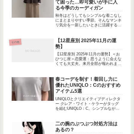
て困った…即可愛いが手に入
るで“冬の桜®”が満開になったかのよ
る今季のカーディガン
うな幻想的な景色が広がります。15周
年を迎える同イベントは、使用済み食
秋冬はどうしてもシンプルな着こなし
用油を燃料としたサステナブルなイル
にまとまりやすい季節。そんなマンネ
ミネーション。地元住民や企業の協力
リ気分を一新したいときに活躍するの
により灯し続けられている“地産地消
が、存在感のあるしまむらのカーディ
の光”の美しさ、必見です。...
ガンです。今回は、思わず「これ本当
にしまむら？」と驚くようなデザイン
【12星座別 2025年11月の運
その他
カーディガンをピックアップ。羽織る
勢】
だけで雰囲気が変わり、毎日のコーデ
にさりげなく個性を添えてくれます
【12星座別 2025年11月の運勢】＜お
よ。刺繍×ペプラムで華やぎプラス 出
ひつじ座＞恋愛運：思うように会えな
典:chii_150cm様ご提供 出
くても大丈夫。来月全部が報われま
典:chii_150cm様ご提供...
す。仕事運：大吉運！何もかも順調に
進み、周囲から一目置かれます。美容
運：ダイエットは、1日ファスティン
春コーデを制す！着回し力に
グで結果が出せそうです。＜おうし座
優れたUNIQLO：Cのおすすめ
＞恋愛運：不安になったら追いLINE
アイテム5選
も◎。相手の愛を実感できそう。仕事
運：職場のムードメーカーとして輝き
UNIQLOとクリエイティブディレクタ
を放っていくでしょう。美容運：新作
ー クレア・ワイト・ケラーがタッグ
コスメは、口コミ重視で選ぶと大成功
を組むUNIQLO：C。シンプルながら
しそうです。＜ふたご座＞...
素材やシルエットへのこだわりが随所
に光り、5,000円以下とは思えない着
回し力が魅力です。今回は、この春ぜ
二の腕のぶつぶつ対処方法は
ひ取 […]
あるの？