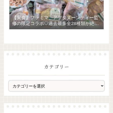
【実食】ファミマ、アフタヌーンティー監
修の限定コラボ♡過去最多全28種類が絶品
過ぎた！
カテゴリー