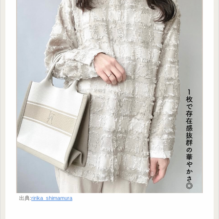
出典:
ririka_shimamura