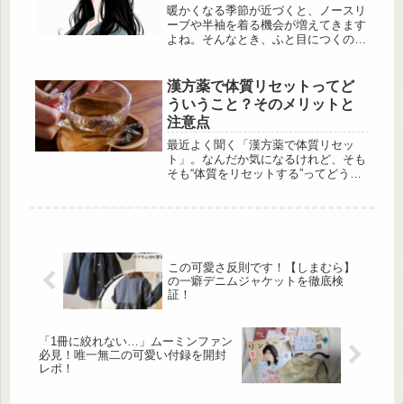
暖かくなる季節が近づくと、ノースリ
ーブや半袖を着る機会が増えてきます
よね。そんなとき、ふと目につくのが
「二の腕のぶつぶつ」。触るとザラザ
ラしていて、見た目も少し赤みがかっ
ていたり…。 「このぶつぶつって、
漢方薬で体質リセットってど
私だけ？」「スキ […]
ういうこと？そのメリットと
注意点
最近よく聞く「漢方薬で体質リセッ
ト」。なんだか気になるけれど、そも
そも“体質をリセットする”ってどうい
うこと？ と感じる人も多いのではな
いでしょうか。この記事では、漢方薬
の考え方や、体質改善におけるメリッ
ト・デメリット、実践のコツについ
て、あんしん漢方薬剤師の山形ゆかり
さんに解説いただきます。漢方薬で体
この可愛さ反則です！【しまむら】
質リセットってどういうこと？ 出
の一癖デニムジャケットを徹底検
典:Unsplash 「漢方薬で体質をリセッ
証！
トできる」と聞くと、一瞬で生まれ変
わるよう...
「1冊に絞れない…」ムーミンファン
必見！唯一無二の可愛い付録を開封
レポ！