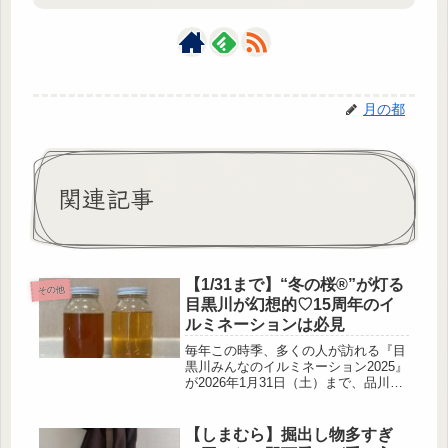
月の都
関連記事
【1/31まで】“冬の桜®”が灯る
その他
目黒川が幻想的♡15周年のイ
ルミネーションは必見
毎年この時季、多くの人が訪れる『目
黒川みんなのイルミネーション2025』
が2026年1月31日（土）まで、品川区
立五反田ふれあい水辺広場（東京都品
川区東五反田2-9）および目黒川沿道
で開催されています。桜色のイルミネ
【しまむら】掘出し物多すぎ
ーションに灯された目黒川沿いは、ま