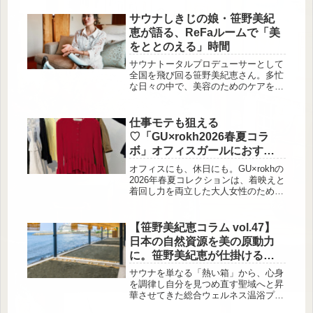
て登場したのが、耳つぼアーティスト
®プロデュースのセルフケアア […]
サウナしきじの娘・笹野美紀
恵が語る、ReFaルームで「美
をととのえる」時間
サウナトータルプロデューサーとして
全国を飛び回る笹野美紀恵さん。多忙
な日々の中で、美容のためのケアをす
る時間が後回しになってしまうことも
少なくありません。そんな彼女にとっ
て「ReFaルーム」は、旅先でも変わ
仕事モテも狙える
らず髪や肌を整えることができる心強
♡「GU×rokh2026春夏コラ
い存在です。ReFaルームとは、美容
ボ」オフィスガールにおすす
ブランド「ReFa」の製品を自由に体
めの服
験できる特別なプランです。シャワー
オフィスにも、休日にも。GU×rokhの
ヘッドやドライヤー、ヘアアイロンな
2026年春夏コレクションは、着映えと
どが備え付けられ、ホテルにいながら
着回し力を両立した大人女性のための
サロン帰りのような美容ケア時間を過
ラインナップが揃っています。トレン
ごせるのが特長。最近では「美容ホ
ド感と使いやすさを高いレベルで両立
テ...
した新作を、ニット・ワンピースに分
【笹野美紀恵コラム vol.47】
けてご […]
日本の自然資源を美の原動力
に。笹野美紀恵が仕掛ける
「温泉×地球の恵み」のシナジ
サウナを単なる「熱い箱」から、心身
ー
を調律し自分を見つめ直す聖域へと昇
華させてきた総合ウェルネス温浴プロ
デューサー、笹野美紀恵さん。彼女の