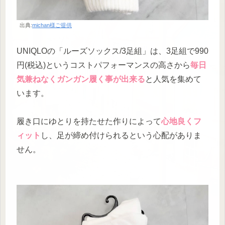
出典:
michan様ご提供
UNIQLOの「ルーズソックス/3足組」は、3足組で990
円(税込)というコストパフォーマンスの高さから
毎日
気兼ねなくガンガン履く事が出来る
と人気を集めて
います。
履き口にゆとりを持たせた作りによって
心地良くフ
ィット
し、足が締め付けられるという心配がありま
せん。