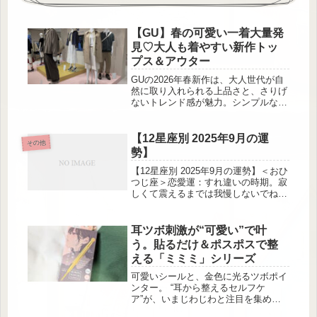
【GU】春の可愛い一着大量発
見♡大人も着やすい新作トッ
プス＆アウター
GUの2026年春新作は、大人世代が自
然に取り入れられる上品さと、さりげ
ないトレンド感が魅力。シンプルな中
に今っぽさを感じられるデザインが多
く、通勤にも休日にも活躍するアイテ
ムが豊富に揃っています。軽やかな素
【12星座別 2025年9月の運
その他
材や春らしいカラー展開にも注目が集
勢】
まり、着るだけで季節感をぐっと高め
てくれるラインナップです。今回は、
【12星座別 2025年9月の運勢】＜おひ
30代・40代の女性におすすめしたい
つじ座＞恋愛運：すれ違いの時期。寂
GUの春トップス＆アウターを厳選し
しくて震えるまでは我慢しないでね。
てご紹介します。春コーデの主役が見
仕事運：成長期に突入。やりがいある
つかる♡GU2026年新作って？ ...
役割が回ってきそうです。美容運：新
作コスメは要チェック！神アイテムに
耳ツボ刺激が“可愛い”で叶
出会えそうです。＜おうし座＞恋愛
う。貼るだけ＆ポスポスで整
運：いい子でいるのは終わり。少しワ
える「ミミミ」シリーズ
ガママでちょうどいいです。仕事運：
疲れた時に寄り添ってくれる人が、成
可愛いシールと、金色に光るツボポイ
功に導いてくれます。美容運：夏のデ
ンター。 “耳から整えるセルフケ
トックス期。紫外線ケアに泥パックが
ア”が、いまじわじわと注目を集めて
おすすめです。...
います。 そんなトレンドの波に乗っ