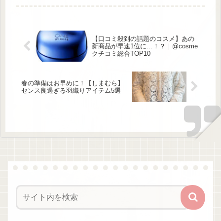
探求心は今、さらなる深化を遂げてい
ます。 現在、笹野さんが注目してい
るのは「温泉サウ […]
【口コミ殺到の話題のコスメ】あの
新商品が早速1位に…！？｜@cosme
クチコミ総合TOP10
春の準備はお早めに！【しまむら】
センス良過ぎる羽織りアイテム5選