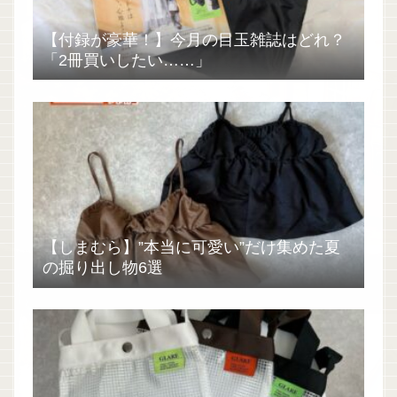
【付録が豪華！】今月の目玉雑誌はどれ？
「2冊買いしたい……」
【しまむら】”本当に可愛い”だけ集めた夏
の掘り出し物6選