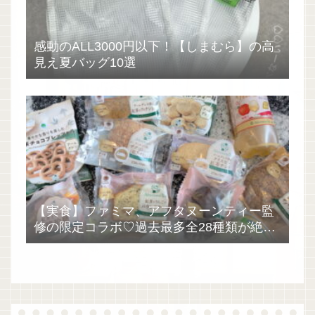
感動のALL3000円以下！【しまむら】の高
見え夏バッグ10選
【実食】ファミマ、アフタヌーンティー監
修の限定コラボ♡過去最多全28種類が絶品
過ぎた！