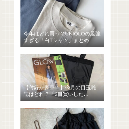
今年はどれ買う？UNIQLOの最強
すぎる「白Tシャツ」まとめ
【付録が豪華！】今月の目玉雑
誌はどれ？「2冊買いした
い……」