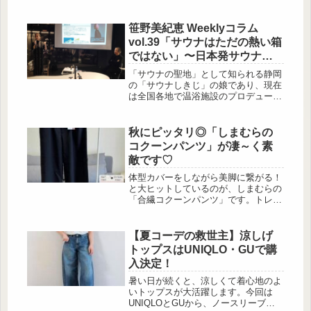
イド）」から、春夏にぴったりなグリ
セリンフリーの新アイテムを紹介しま
す♡導入美容液とミスト化粧水という
笹野美紀恵 Weeklyコラム
ラインナップ […]
vol.39「サウナはただの熱い箱
ではない」〜日本発サウナ文
化の世界展開へ〜
「サウナの聖地」として知られる静岡
の「サウナしきじ」の娘であり、現在
は全国各地で温浴施設のプロデュース
を手がける笹野美紀恵さん。単なるブ
ームで終わらせず、サウナを「五感で
感じる総合ウェルネス」へと昇華させ
秋にピッタリ◎「しまむらの
る彼女の視点は、常に最新の美と健康
コクーンパンツ」が凄～く素
のトレンドを捉えています。今回は
敵です♡
2026年11月26日、東京都港区赤坂の
HIDEO TOKYOにて、（株）ミサワア
体型カバーをしながら美脚に繋がる！
ソシエイツが主催する「LIFE STYLE
と大ヒットしているのが、しまむらの
PROJECTS 秋季オープンセミナー」
「合繊コクーンパンツ」です。トレン
が開催されました。本コラムでは、富
ドのコクーンシルエットに一癖あるデ
裕層とリゾートを...
ザインを加える事でオリジナリティ溢
れる仕上がりとなったパンツは、シル
【夏コーデの救世主】涼しげ
エットも美しく高見えします。今回は
トップスはUNIQLO・GUで購
特に秋にピッタリ◎と支持されている
入決定！
ブラウンの「合繊コクーンパンツ」の
着回しコーディネートも紹介します！
暑い日が続くと、涼しくて着心地のよ
大ヒットも納得！しまむらの「合繊コ
いトップスが大活躍します。今回は
クーンパンツ」 出典:akaru様ご提供
UNIQLOとGUから、ノースリーブや
しまむらの「合繊...