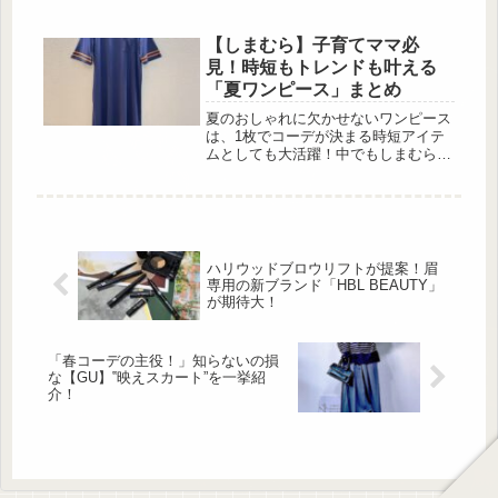
フレンチスリーブといった夏にぴった
りの優秀アイテムをピックアップ。大
人の女性にも取り入れやすいデザイン
【しまむら】子育てママ必
と機能性で、一枚あれば着回しも快適
見！時短もトレンドも叶える
さも叶います。注目のトップスをチェ
「夏ワンピース」まとめ
ックして、夏のオシャレをもっと楽し
みましょう！ナチュラルな抜け感が叶
夏のおしゃれに欠かせないワンピース
うフレンチスリーブ 出典:miki.mii88様
は、1枚でコーデが決まる時短アイテ
ご提供 出典:miki.mii88様ご...
ムとしても大活躍！中でもしまむらで
見つかるアイテムは、プチプラながら
もトレンド感ばっちりで、忙しいママ
や大人女子の味方として人気を集めて
います。今回は、そんなしまむらの優
秀ワンピースの中からおすすめを厳
選！きれいめからカジュアルまで楽し
ハリウッドブロウリフトが提案！眉
める着回し力の高いアイテムを、素材
専用の新ブランド「HBL BEAUTY」
感やスタイリングのポイントとともに
が期待大！
ご紹介します♪スポーティーに楽しむ
カジュアルワンピ 出典:shimap...
「春コーデの主役！」知らないの損
な【GU】‟映えスカート”を一挙紹
介！