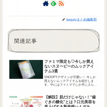
beautyまとめ編集部
関連記事
ファミマ限定も♡今しか買え
ないスヌーピーのムックアイ
テム3選
SNOOPYデザインが可愛い！ 今しか
買えないムックアイテムを紹介しま
す。中にはファミマでしか手に入らな
いアイテムも♡ SNOOPY CUP
COFFEE TUMBLER BOOK A
DELICIOUS TREAT 付録：カップコ
【解説】肌だけじゃない！“歯
ーヒータンブラー 出典:beautyまとめ
ぐきの糖化”とは？口元美容を
■SNOOPY CUP COFFEE
底上げする新発想ハミガキも