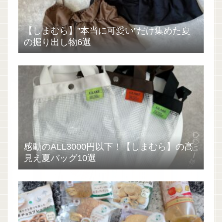
【しまむら】”本当に可愛い”だけ集めた夏
の掘り出し物6選
感動のALL3000円以下！【しまむら】の高
見え夏バッグ10選