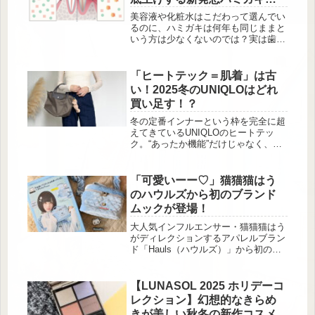
TUMBLER BOOK A DELICIOUS
紹介
TREAT（宝島社） 価格：3,102円（税
美容液や化粧水はこだわって選んでい
込） 発売日：2025年9月12日（金） ■
るのに、ハミガキは何年も同じままと
サイズ(約)：高さ12cm × 飲み...
いう方は少なくないのでは？実は歯ぐ
きも肌と同じように、年齢とともにケ
アを見直す必要があるかもしれませ
ん。ライオンは内科・皮膚科医の友利
「ヒートテック＝肌着」は古
新先生と歯科医・歯 […]
い！2025冬のUNIQLOはどれ
買い足す！？
冬の定番インナーという枠を完全に超
えてきているUNIQLOのヒートテッ
ク。“あったか機能”だけじゃなく、一
枚で着てもサマになるデザイン性・素
材感まで進化し、もはや「肌着」とい
う言葉では片付けられない存在に。
「可愛いーー♡」猫猫猫はう
2025年冬のヒートテックは、インナー
のハウルズから初のブランド
としてもトップスとしても活躍。通
ムックが登場！
勤、休日、ワンマイルまで幅広く使え
るバリエが揃っています。今回は、そ
大人気インフルエンサー・猫猫猫はう
の中から特に大人女子におすすめした
がディレクションするアパレルブラン
い【着映えヒートテック】を厳選して
ド「Hauls（ハウルズ）」から初のブ
ご紹介します♡ほんのり透け感が◎。
ランドムックが登場しました！ 本人
カシミ...
完全プロデュースのバニティショルダ
ーバッグとヘアクリップが付録にな
【LUNASOL 2025 ホリデーコ
り、本誌でしかゲットできない限定ア
レクション】幻想的なきらめ
イテムです♡ Hauls バニティショルダ
きが美しい秋冬の新作コスメ