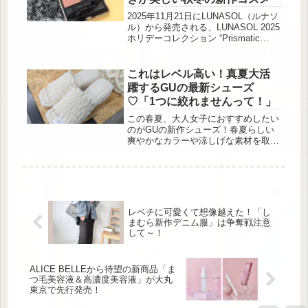
ーバッグ＆ヘアクリップBOOK
produced by 猫猫猫はう 出典:beauty
2025年11月21日にLUNASOL（ルナソ
まとめ 付録：バニティショルダーバ
ル）から発売される、LUNASOL 2025
ッグ＆ヘ...
ホリデーコレクション “Prismatic
Labyrinth”。人気のアイシャドウに加
えて、リップオイルやチークなどをラ
インナップされます。今回は、人気コ
これはレベル高い！真夏大活
スメの限定色をご紹介していきます。
躍するGUの最新シューズ
秋冬の雰囲気に馴染む、幻想的なきら
♡「1つに絞れませんって！」
めきが美しいアイテムばかりなので、
ぜひ参考にしてくださいね！神秘的な
この春夏、大人女子におすすめしたい
きらめきが美しい「ルナソル アイカ
のがGUの新作シューズ！春夏らしい
ラーレーションN」 ...
爽やかなカラーや涼しげな素材を取り
入れたラインナップは、上品さと履き
やすさを兼ね備えています。これから
の季節の着こなしを軽やかにアップデ
ートしてくれること間違いなし♡GU
の優秀シューズでおしゃれと快適さを
両立させたスタイルを楽しんでみてく
レベチに可愛くて想像越えた！「し
ださいね♪平成ファッションに欠かせ
まむら新作デニム服」は争奪戦注意
ないミュール 出典:beautyまとめ 出...
して～！
ALICE BELLEから待望の新商品「ま
つ毛美容液＆高濃度美容液」が大丸
東京で先行発売！