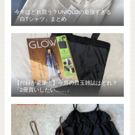
今年はどれ買う？UNIQLOの最強すぎる
「白Tシャツ」まとめ
【付録が豪華！】今月の目玉雑誌はどれ？
「2冊買いしたい……」