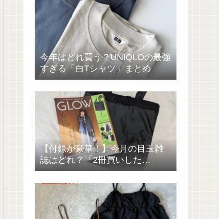
今年はどれ買う？UNIQLOの最強
すぎる「白Tシャツ」まとめ
【付録が豪華！】今月の目玉雑
誌はどれ？「2冊買いした
い……」