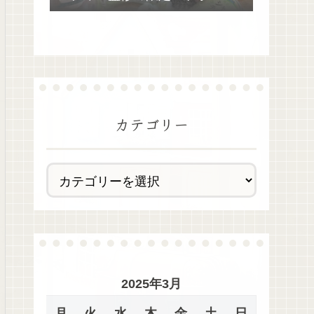
去最多全28種類が絶品過ぎた！
カテゴリー
2025年3月
月
火
水
木
金
土
日