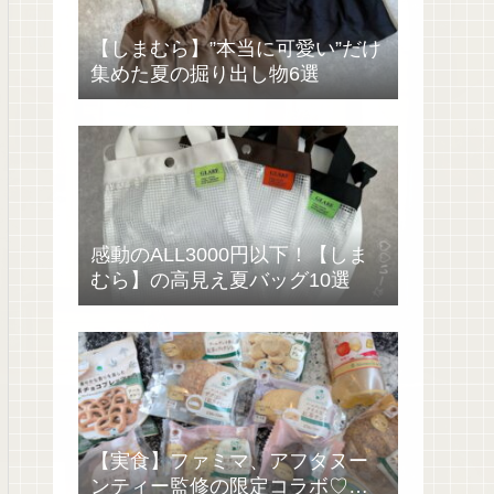
【しまむら】”本当に可愛い”だけ
集めた夏の掘り出し物6選
感動のALL3000円以下！【しま
むら】の高見え夏バッグ10選
【実食】ファミマ、アフタヌー
ンティー監修の限定コラボ♡過