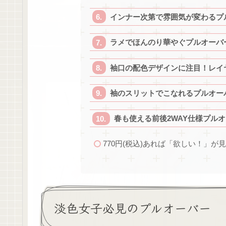
インナー次第で雰囲気が変わるプ
ラメでほんのり華やぐプルオーバ
袖口の配色デザインに注目！レイ
袖のスリットでこなれるプルオー
春も使える前後2WAY仕様プル
770円(税込)あれば「欲しい！」
淡色女子必見のプルオーバー