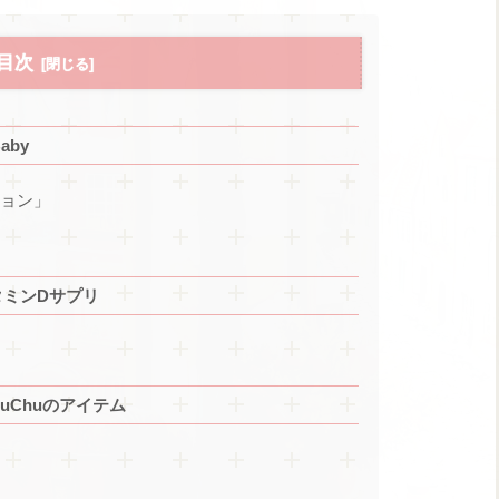
目次
by
ション」
タミンDサプリ
uChuのアイテム