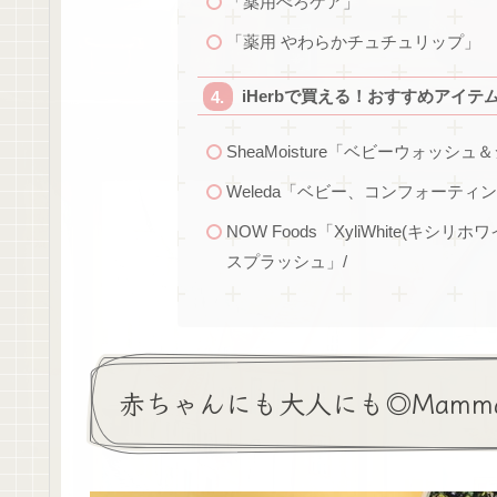
「薬用ぺろケア」
「薬用 やわらかチュチュリップ」
iHerbで買える！おすすめアイテ
SheaMoisture「ベビーウォ
Weleda「ベビー、コンフォーティ
NOW Foods「XyliWhite(
スプラッシュ」/
赤ちゃんにも大人にも◎Mamma