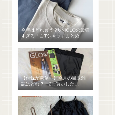
今年はどれ買う？UNIQLOの最強
すぎる「白Tシャツ」まとめ
【付録が豪華！】今月の目玉雑
誌はどれ？「2冊買いした
い……」