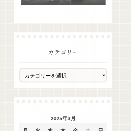
去最多全28種類が絶品過ぎた！
カテゴリー
2025年3月
月
火
水
木
金
土
日