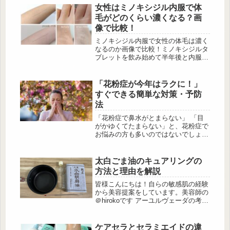
わせがブームを巻き起こしているの
女性はミノキシジル内服で体
で、購入して損はありませんよ！
毛がどのくらい濃くなる？画
UNIQLOの「ルーズソックス/3足組」
像で比較！
を徹底解剖！ 出典:michan様ご提供
UNIQLOの「ルーズソックス/3足組」
ミノキシジル内服で女性の体毛は濃く
は、3足組で990円(税込)というコスト
なるのか画像で比較！ミノキシジルタ
パフォーマンスの高さから毎日気兼
ブレットを飲み始めて半年後と内服前
ね...
の腕毛、指毛、脇毛、生え際の産毛、
口ひげを比べてみました。ムダ毛が増
えた箇所、濃くならなかった箇所につ
「花粉症が今年はラクに！」
いてもまとめました。
すぐできる簡単な対策・予防
法
「花粉症で鼻水がとまらない」 「目
がかゆくてたまらない」と、花粉症で
お悩みの方も多いのではないでしょう
か。 今回は花粉症にお悩みのあなた
に、花粉症の予防や体質改善で花粉症
を治す方法、さらに、今日からできる
太白ごま油のキュアリングの
花粉症対策をご紹 […]
方法と理由を解説
皆様こんにちは！自らの敏感肌の経験
から美容提案をしています。美容師の
＠hirokoです アーユルヴェーダの考え
では「若返りの奇跡のオイル」として
「太白ごま油」がよく使用されている
んです。 一般的には食用として販売
ケアセラとセラミエイドの違