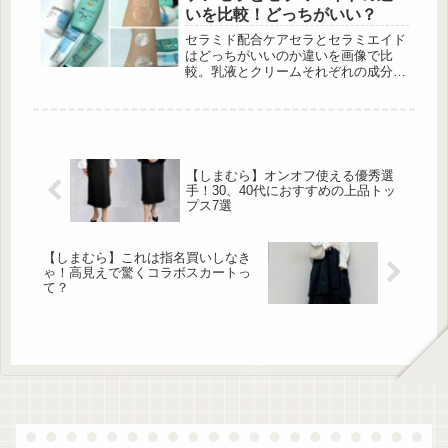
されてい
いを比較！どっちがいい？
セラミド配合ケアセラとセラミエイド
はどっちがいいのか違いを画像で比
較。乳液とクリームそれぞれの成分や
価格、塗り心地、保湿力を比べてボデ
ィケアやスキンケアにおすすめの商品
をまとめました。
【しまむら】オンオフ使える優秀選
手！30、40代におすすめの上品トッ
プス7選
【しまむら】これは指名買いしなき
ゃ！高見えで驚くコラボスカートっ
て？