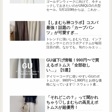
ゴールデンウィークに向けて、今チェ
ックしておきたいのがUNIQLOの大型
セール。5月1日0時からは、これから
の季節に活躍する注目アイテムが特別
価格で登場します！「何を買えばい
い？」と迷っている方も安心してくだ
【しまむら神コラボ】コスパ
さい。今回は、ゴールデンウィークセ
最強！話題の「カーブパン
ールの中でも特に見逃せないアイテム
ツ」が可愛すぎ…
を厳選してご紹介します。お得に賢く
ワードローブをアップデートするチャ
トレンドに強いしまむらでは、インフ
ンス、ぜひチェックしてみてください
ルエンサーとのコラボアイテムが毎回
ね♪
注目の的。なかでも、旬のシルエット
を手頃に楽しめるパンツは争奪戦にな
るほど人気を集めています。今回はそ
の中から、“普段使いしやすい”“高見え
GU値下げ情報！990円〜で買
する”と話題のコラボパンツだけをピ
えるボトムス「全部欲し
ックアップ。2,000円台で気軽に取り
い…」【5選】
入れられる名品揃いなので、この冬の
ワードローブにぜひ迎えてみてくださ
デイリーコーデに使いやすいGUのボ
い♡今季コスパ最強！1本は持ってお
トムスが、990円〜1,990円とお得な価
きたい「1タックカーブパンツ」 出
格になっています♡ スウェット素材
典:hiro様ご提供...
のスカートやバレルパンツ、きれいめ
に着られるデニムパンツなど、普段使
いしやすいアイテムばかり。既にオン
「それどこの？」って聞かれ
ラインス […]
ちゃう♡しまむらの高見えボ
トムスが超優秀！