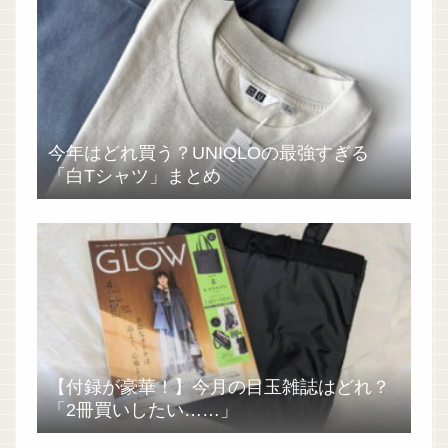
今年はどれ買う？UNIQLOの最強すぎる
「白Tシャツ」まとめ
【付録が豪華！】今月の目玉雑誌はどれ？
「2冊買いしたい……」