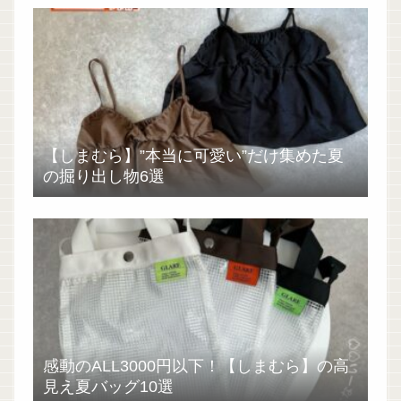
【しまむら】”本当に可愛い”だけ集めた夏
の掘り出し物6選
感動のALL3000円以下！【しまむら】の高
見え夏バッグ10選