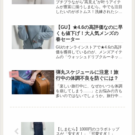
プチプラながら“高見え”が叶うアイテ
ムが豊富に揃うしまむら。中でも注目
したいのがボトムス！洗練されたシル
エットに加え、カラーや柄のバリエー
ションも充実していて、オンオフ問わ
ず使える優秀アイテムが満載なんです
【GU】★4.6の高評価なのに早
♡今回は、ハイブランド顔負けの上品
くも値下げ！大人気メンズの
さと着回し力を兼ね備えた、しまむら
春セーター
のおすすめボトムスを厳選してご紹介
します。完売前にぜひチェックしてみ
GUのオンラインストアで★4.6の高評
てください♪真夏にぴったり！涼感素
価を獲得しているのが、メンズアイテ
材のレースパンツ 出
ムの「ウォッシュドリブクルーネック
典:aiaimama.v.v.v様ご提供...
セーター」です。大人の女性が着ても
今っぽく決まるセーターは、春物であ
りながらも既に値下げ価格で購入する
弾丸スケジュールに注意！旅
旅行
事が出来ます！お得な価格ですぐに活
行中の体調不良を防ぐには？
躍してくれる春物を探している方は必
見ですよ♡GUメンズの「ウォッシュ
「楽しい旅行中に、なぜかいつも体調
ドリブクルーネックセーター」とは？
を崩してしまう……」とお悩みの方も
出典:ai様ご提供 GUのメンズアイテム
多いのではないでしょうか。旅行中
「ウォッシュドリブクルーネックセー
は、いつもと違う環境にいたりスケジ
ター」は、表...
ュールを詰め込んでしまったりして、
思っている以上にからだに負担をかけ
ています。そこで今回は、旅行中に体
調を崩す原因と予防法をご紹介しま
す。旅行中に体調を崩すのはなぜ？
【しまむら】1000円のコラボトップ
出典:pixabay 旅行中に体調を崩す主な
スが「安すぎ！」「可愛すぎ！」
原因は下記の3つです。ウイルスや細