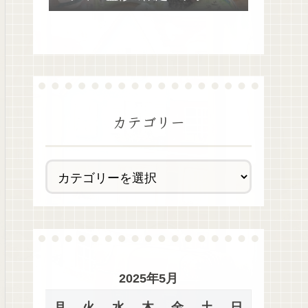
去最多全28種類が絶品過ぎた！
カテゴリー
2025年5月
月
火
水
木
金
土
日