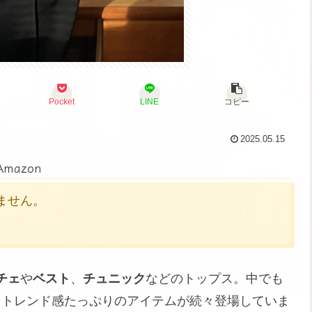
Pocket
LINE
コピー
2025.05.15
Amazon
かりません。
チェ
や
ベスト
、
チュニック
などのトップス。中でも
くてトレンド感たっぷりのアイテムが続々登場していま