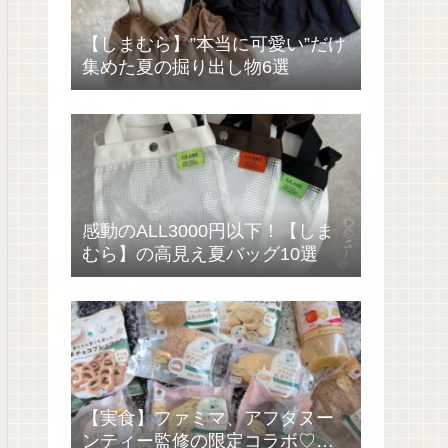
【しまむら】”本当に可愛い”だけ
集めた夏の掘り出し物6選
感動のALL3000円以下！【しま
むら】の高見え夏バッグ10選
【実食】ファミマ、アフタヌー
ンティー監修の限定コラボ♡過