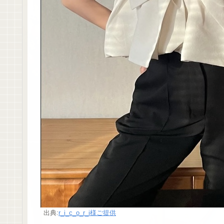
出典:
r_i_c_o_r_i様ご提供