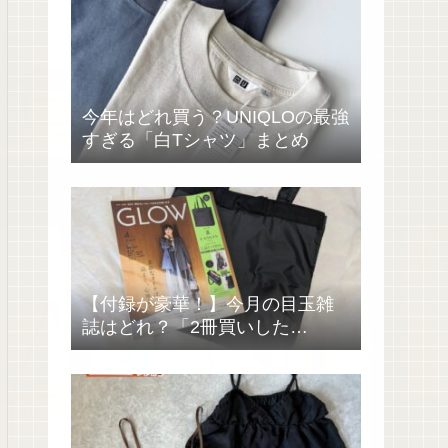
今年はどれ買う？UNIQLOの最強
すぎる「白Tシャツ」まとめ
【付録が豪華！】今月の目玉雑
誌はどれ？「2冊買いした
い……」