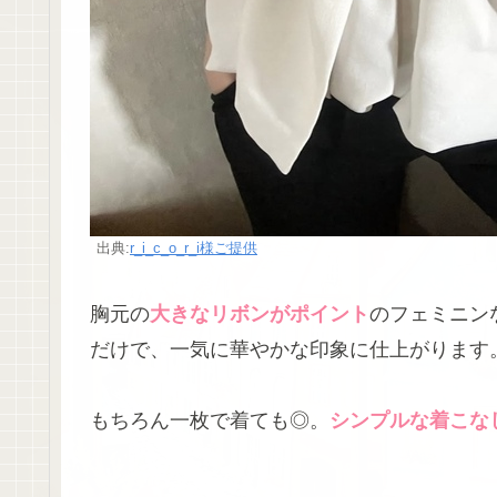
出典:
r_i_c_o_r_i様ご提供
胸元の
大きなリボンがポイント
のフェミニン
だけで、一気に華やかな印象に仕上がります
もちろん一枚で着ても◎。
シンプルな着こな