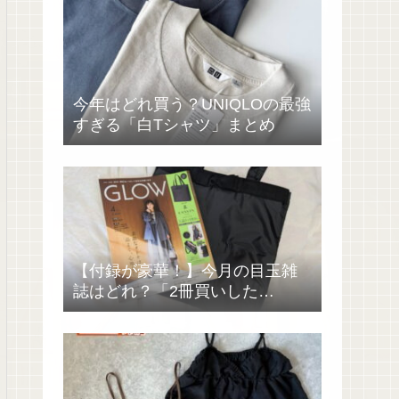
今年はどれ買う？UNIQLOの最強
すぎる「白Tシャツ」まとめ
【付録が豪華！】今月の目玉雑
誌はどれ？「2冊買いした
い……」