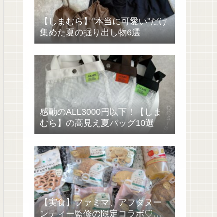
【しまむら】”本当に可愛い”だけ
集めた夏の掘り出し物6選
感動のALL3000円以下！【しま
むら】の高見え夏バッグ10選
【実食】ファミマ、アフタヌー
ンティー監修の限定コラボ♡過