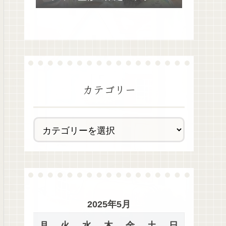
去最多全28種類が絶品過ぎた！
カテゴリー
2025年5月
月
火
水
木
金
土
日