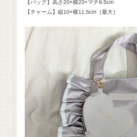
【バッグ】高さ20×横23×マチ9.5cm
【チャーム】縦10×横11.5cm［最大］