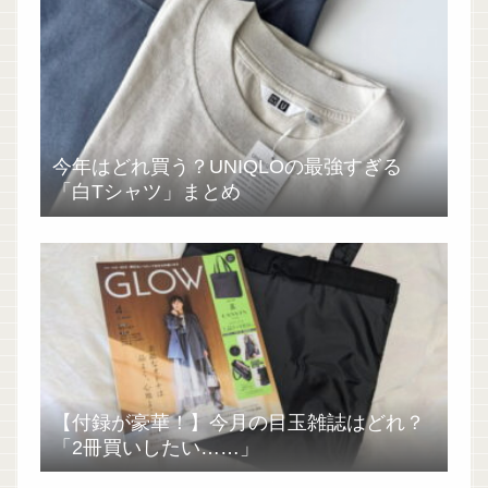
今年はどれ買う？UNIQLOの最強すぎる
「白Tシャツ」まとめ
【付録が豪華！】今月の目玉雑誌はどれ？
「2冊買いしたい……」