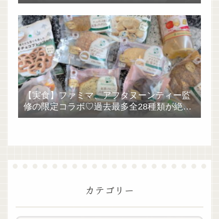
【実食】ファミマ、アフタヌーンティー監
修の限定コラボ♡過去最多全28種類が絶品
過ぎた！
カテゴリー