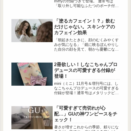
miffyの付録つきで登場。 通常号は
「取り外し可能なふたつのポーチ付き
使い方いろいろスッキリポーチ」、増
刊号は「ミッフィーのがま口型コンパ
クトポーチ」と、どちらも“持ち歩き
「塗るカフェイン！？」飲む
やすさ”に寄せたラインアップです。
だけじゃない。スキンケアの
今回は、実物写真をもとに、見た目・
カフェイン効果
使い勝手のポイントをそのまま紹介し
ます。 素敵なあの人 2026年3月号
「朝起きたときに、顔のむくみやくす
（通常号） 出典:beautyまとめ ■素
みが気になる」「鏡に映るぼんやりし
敵なあの人 20...
た自分の顔を見て、朝から憂鬱にな
る」そんな悩みを抱えていませんか？
顔のコンディションが悪いと1日のス
タートが台無しになってしまいますよ
2冊欲しい！しなこちゃんプロ
ね。新たなスキンケアとして注目され
デュースの可愛すぎる付録が
ている「塗るカフェイン」は、そんな
登場！
肌の悩みを解決に導いてくれるかもし
れません。今回は、塗るカフェインに
mini（ミニ）11月号＆増刊号には、し
ついて、薬剤師・美容薬剤師の水谷優
なこちゃんプロデュースの可愛すぎる
実さんに解説いただきます。朝の顔、
付録が登場！通常号はメタリックピン
なんだかぼんやり問題 ...
クのリボンポーチ、増刊号はきらきら
クリアウォッチ♡どちらも“しなこち
ゃんワールド”全開のデザインで、持
「可愛すぎて売切れが心
っているだけで気分が上がります！
配…」GUの神ワンピースをチ
mini 2025年11月号 付録：しなこちゃ
ェック！
んプロデュース リボンポーチ 出
典:beautyまとめ 出典:beautyまと
暑さが増すこれからの季節、頼りにな
め ピンクのメタリック生地が華や