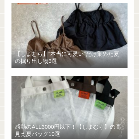
【しまむら】”本当に可愛い”だけ集めた夏
の掘り出し物6選
感動のALL3000円以下！【しまむら】の高
見え夏バッグ10選