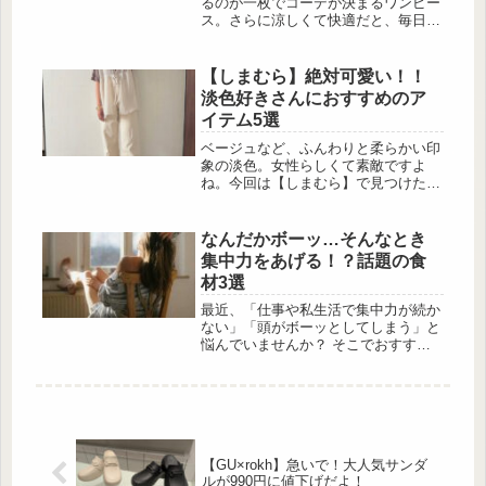
るのが一枚でコーデが決まるワンピー
かなリボン型ポーチ。中央には
ス。さらに涼しくて快適だと、毎日の
「415」のロゴ...
強い味方になること間違いなしです。
そこで今回は、GUのおすすめワンピ
ースを厳選してご紹介！トレンドをお
【しまむら】絶対可愛い！！
さえたデザインとプチプラ価格で、夏
淡色好きさんにおすすめのア
のオシャレを思いきり楽しめますよ。
イテム5選
ノースリーブから5分袖まで、シーン
に合わせて選べるラインナップをぜひ
ベージュなど、ふんわりと柔らかい印
チェックしてくださいね。大人カジュ
象の淡色。女性らしくて素敵ですよ
アルに決まるポロワンピース 出
ね。今回は【しまむら】で見つけた、
典:yuki__ya_kon2様ご提供 ...
コーディネートがしやすいアイテムを
5選でお届けします！透け感が可愛
い！シアーベスト 出典:chii_150cm 普
なんだかボーッ…そんなとき
段のコーディネートに1枚プラスする
集中力をあげる！？話題の食
だけで、映えるベスト。シアー・ティ
材3選
アード・リボンで、3拍子可愛いが揃
っています♪トップスとシューズのカ
最近、「仕事や私生活で集中力が続か
ラーをマッチさせた、淡色ながらメリ
ない」「頭がボーッとしてしまう」と
ハリのあるスタイリングです！
悩んでいませんか？ そこでおすすめ
■CHO...
なのがブレインフード。脳にいい食材
で、集中力をアップさせるのにピッタ
リです。今回は、集中力低下の原因や
ブレインフードの基礎情報、そしてお
すすめのブレインフード食材まで、あ
んしん漢方薬剤師の山形ゆかりさんに
【GU×rokh】急いで！大人気サンダ
解説いただきます。大事なときにもボ
ルが990円に値下げだよ！
ーっとしてしまう… 出典:Unsplash 集