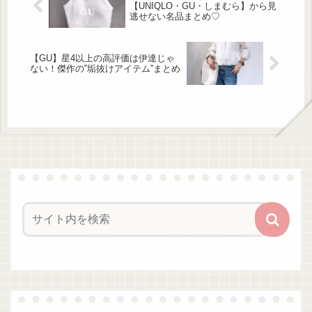
くれる華やかな「フリンジジレ」 出
【UNIQLO・GU・しまむら】から見
典:chii様ご提供 高見えするフリンジジ
逃せない名品まとめ♡
ャガード素材とベロアリボンの組み合
わせが大人...
【GU】星4以上の高評価は伊達じゃ
ない！傑作の‟垢抜けアイテム”まとめ