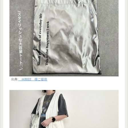
出典:
__m3022__様ご提供