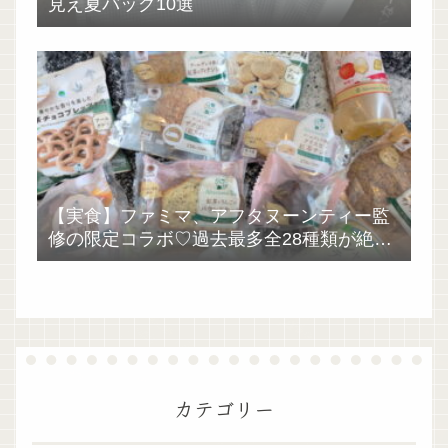
見え夏バッグ10選
【実食】ファミマ、アフタヌーンティー監
修の限定コラボ♡過去最多全28種類が絶品
過ぎた！
カテゴリー