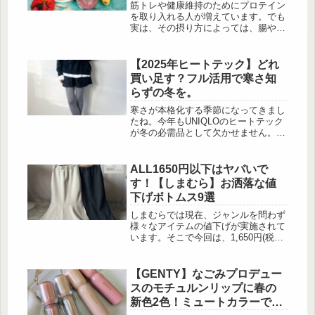
筋トレや健康維持のためにプロテイン
を取り入れる人が増えています。でも
実は、その摂り方によっては、腸や腎
臓に負担をかけてしまう可能性がある
ことをご存知でしょうか？2012年、ベ
ルギーの研究者・Windeyらが発表し
【2025年ヒートテック】どれ
た論文によると、たんぱく質を摂りす
買い足す？フル活用で寒さ知
ぎると、場合によっては大腸で“腐敗
らずの冬を。
発酵”が起きやすくなると報告されて
います。そのときに出るのが、アンモ
寒さが本格化する季節になってきまし
ニアや硫化水素といった有害なガス。
たね。今年もUNIQLOのヒートテック
これらが腸に炎症を起こし、腎臓に負
が冬の必需品として欠かせません。今
担をかける可能性があるとも言われて
回は頭から足元まで、トータルで防寒
います。腸を...
対策ができるヒートテックアイテムを
ご紹介。普段使いはもちろん、寒い日
ALL1650円以下はヤバいで
のお出かけにも頼れる優秀アイテムが
す！【しまむら】お洒落な値
多数揃っていますよ。冬のレッグウェ
下げボトムス9選
アはこれで決まり！ 出典:ko.wear様ご
提供 出典:ko.wear様ご提供 ヒートテ
しまむらでは現在、ジャンルを問わず
ック素材を使用したニットタイツは、
様々なアイテムの値下げが実施されて
見た目の上品...
います。そこで今回は、1,650円(税込)
以下のお得な価格で購入出来るボトム
スだけをピックアップしてみました。
手持ちのトップスの着回し力を高める
【GENTY】なごみプロデュー
為にスカートやパンツ、サロペットを
スのモチュルンリップに春の
ワードローブに追加したい！と考えて
新色2色！ミュートカラーでト
いる方は今がチャンスです！コストパ