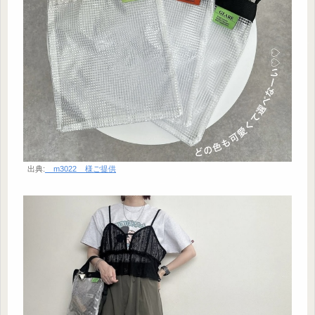
出典:
__m3022__様ご提供