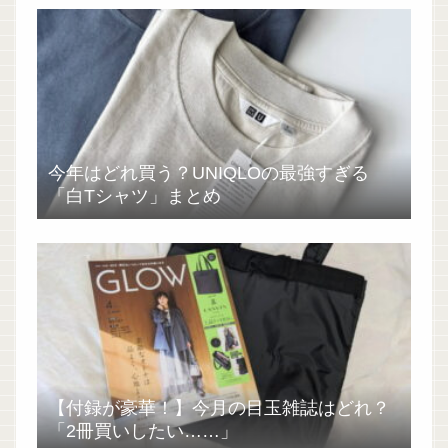
今年はどれ買う？UNIQLOの最強すぎる
「白Tシャツ」まとめ
【付録が豪華！】今月の目玉雑誌はどれ？
「2冊買いしたい……」