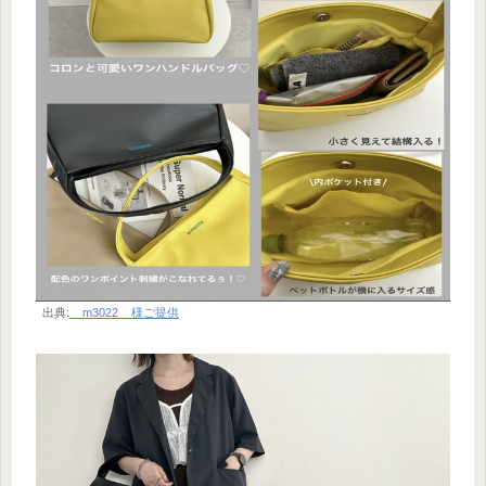
出典:
__m3022__様ご提供