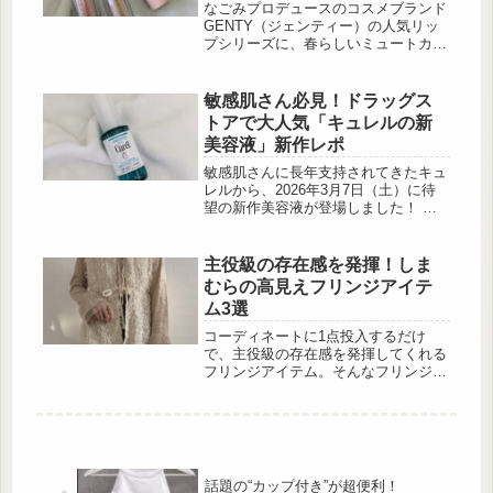
レンド顔に
フォーマンスに優れた前後2WAY仕様
なごみプロデュースのコスメブランド
のスカート 出典:hiro様ご提供 サイド
GENTY（ジェンティー）の人気リッ
スリットによって足裁きが良く歩きや
プシリーズに、春らしいミュートカラ
すいマ...
ーの新色2色が登場しました。 「モチ
ュルンリップティント」と「モチュル
ンリップグロス」の両方に同じ2色が
敏感肌さん必見！ドラッグス
追加され、レ […]
トアで大人気「キュレルの新
美容液」新作レポ
敏感肌さんに長年支持されてきたキュ
レルから、2026年3月7日（土）に待
望の新作美容液が登場しました！ そ
の名も『キュレル 潤浸保湿 角層深部
バリア美容液【医薬部外品】』。乾燥
はもちろん、寒暖差などの突発的な環
主役級の存在感を発揮！しま
境変化にも […]
むらの高見えフリンジアイテ
ム3選
コーディネートに1点投入するだけ
で、主役級の存在感を発揮してくれる
フリンジアイテム。そんなフリンジア
イテムを、しまむらではプチプラで手
に入れる事が出来ます。今回は2,500
円でお釣りが来るアイテムだけをピッ
クアップしてみましたので、コーディ
ネートのマンネリ化を防ぎたい方は要
Checkですよ！着痩せ効果を発揮して
話題の“カップ付き”が超便利！