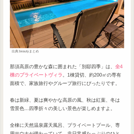
出典:beautyまとめ
那須高原の豊かな森に囲まれた「別邸四季」は、
全4
棟のプライベートヴィラ
。1棟貸切、約200㎡の専有
面積で、家族旅行やグループ旅行にぴったりです。
春は新緑、夏は爽やかな高原の風、秋は紅葉、冬は
雪景色…四季折々の美しい景色が楽しめますよ。
全棟に天然温泉露天風呂、プライベートプール、専
用サウナが備わっていて、非日常感たっぷりのひと