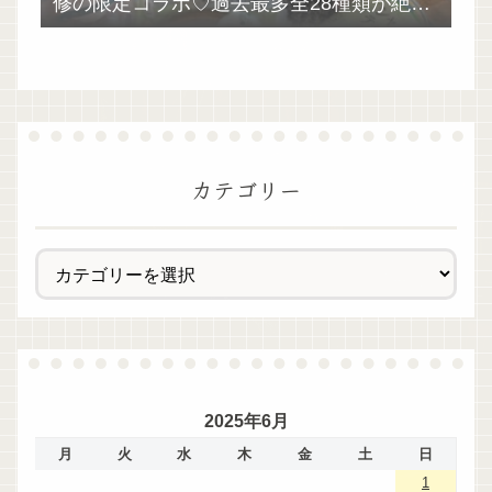
修の限定コラボ♡過去最多全28種類が絶品
過ぎた！
カテゴリー
2025年6月
月
火
水
木
金
土
日
1