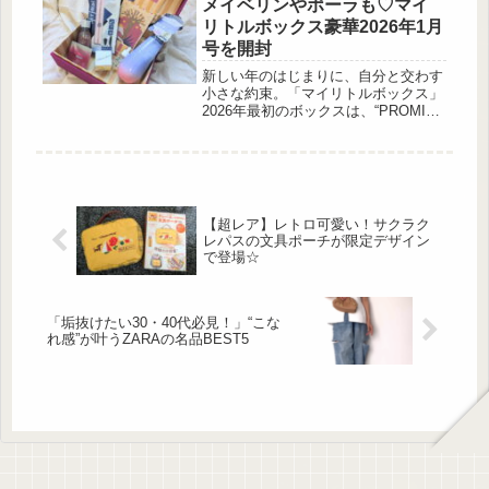
回し力が魅力です。今回は、この春ぜ
メイベリンやポーラも♡マイ
ひ取 […]
リトルボックス豪華2026年1月
号を開封
新しい年のはじまりに、自分と交わす
小さな約束。「マイリトルボックス」
2026年最初のボックスは、“PROMISE
IN A DREAM”をテーマにした新習慣
を提案する内容で登場しました。メイ
ベリンやポーラ、メルヴィータなど、
毎日のケアやメイクに取り入れやすい
コスメに加え、気分が上がるジュエリ
ーコフレもセット。一年をHAPPYに
【超レア】レトロ可愛い！サクラク
過ごすための“ご褒美ボックス”とし
レパスの文具ポーチが限定デザイン
て、手元に置いておきたくなる1箱で
で登場☆
す。2026年1月号のテーマは
「PROMISE IN A DREAM」...
「垢抜けたい30・40代必見！」“こな
れ感”が叶うZARAの名品BEST5