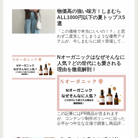
物価高の強い味方！しまむら
ALL1000円以下の夏トップス5
選
「この価格で本当にいいの！？」と思
わず二度見してしまうような優秀アイ
テムが、今しまむらに続々登場してい
ます♡ 今回はその中から、なんと全
部1,000円以下で買える高見えトップ
スを厳選してご紹介。 トレンド感た
Nオーガニックはなぜそんなに
っぷりのデザ […]
人気？どの世代にも愛される
理由を徹底解剖！
この記事にはPR商品が含まれます
が、コンテンツ制作ポリシーに沿った
公平かつ中立な立場で調査し商品評価
を行っています。また、薬機法・景表
法等のルールに準拠できるよう努めな