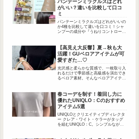
がら記事を制作しています。 SNSで
パンテーンミラクルズはどれ
もよく見かける「 […]
がいい？違いを比較して口コ
ミ
パンテーンミラクルズはどれがいいの
か4種を比較して違いを口コミ！シャ
ンプーの成分や『うねりコントロー
ル、カラーシャイン、モイスチャー、
無添加』の仕上りを比べました。
【高見え大反響】夏→秋も大
活躍！GUベロアアイテムが可
愛すぎた…♡
光沢感と柔らかな質感で、一枚取り入
れるだけで季節感と高級感を演出でき
るベロア素材。そんなベロアアイテム
が、GUからお手頃価格で登場中で
す！今回は、デイリーにもお出かけに
も使えるトップスとキャミソールに加
春コーデを制す！着回し力に
え、そのコーデ術もご紹介。今から取
優れたUNIQLO：Cのおすすめ
り入れることはもちろん、これからの
アイテム5選
秋冬コーデのアップデートにもぴった
りですよ。上品な透け感が魅力 出
UNIQLOとクリエイティブディレクタ
典:mika_____akim様ご提供 出
ー クレア・ワイト・ケラーがタッグ
典:__maco210様ご提供 ...
を組むUNIQLO：C。シンプルながら
素材やシルエットへのこだわりが随所
に光り、5,000円以下とは思えない着