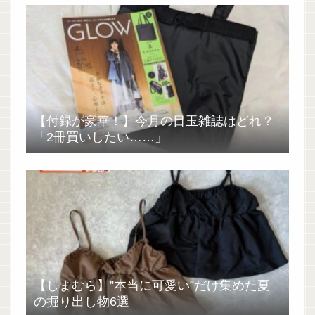
【付録が豪華！】今月の目玉雑誌はどれ？
「2冊買いしたい……」
【しまむら】”本当に可愛い”だけ集めた夏
の掘り出し物6選