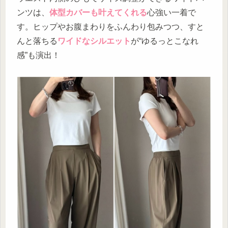
ンツは、
体型カバーも叶えてくれる
心強い一着で
す。ヒップやお腹まわりをふんわり包みつつ、すと
んと落ちる
ワイドなシルエット
が“ゆるっとこなれ
感”も演出！