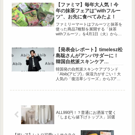
キンケアブランドSAM’U（サミュ）の
【ファミマ】毎年大人気！今
[…]
年の抹茶フェアは‟withフルー
ツ”、お先に食べてみたよ！
ファミリーマートはフルーツと抹茶を
使った商品7種類を展開する「抹茶
withフルーツ」を4月1日（火）から全
国のファミリーマート約16,300店にて
発売します。発売に先立っておすすめ
の一部商品を実食レポしていきます！
【発表会レポート】timelesz松
※商品によって発売日が異なります。
島聡さんがアンバサダーに！
ファミマの抹茶フェア！ほろ苦さと爽
韓国自然派スキンケア
やかな酸味を楽しむ7種の新商品 出
「Abib」日本再上陸♡
典:beautyまとめ ファミリーマートで
韓国発の自然派スキンケアブランド
は、2021年より、毎年春に抹茶フェア
「Abib(アビブ)」保湿力がすごい！大
を開催しています。5年目となる今
人気の「復活草シリーズ」から3アイ
年...
テム、大人気のシートマスクが日本に
再上陸しました！そんなAbibのブラン
ドアンバサダーにtimeleszの松島聡さ
んが就任！発表会で美容のこだわりと
ファンへの想いを語ってくれました。
Abibのブランドアンバサダーに松島聡
ALL990円！？普通にお洒落で驚く
さんが就任！ 出典:beautyまとめ編集
「しまむら値下げトップス」10選
部 「Abib」のブランドアンバサダー
就...
【超レア】レトロ可愛い！サクラク