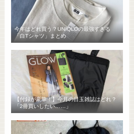
今年はどれ買う？UNIQLOの最強すぎる
「白Tシャツ」まとめ
【付録が豪華！】今月の目玉雑誌はどれ？
「2冊買いしたい……」