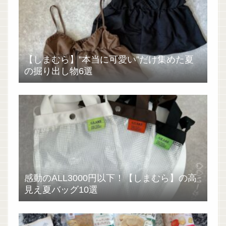
【しまむら】”本当に可愛い”だけ集めた夏
の掘り出し物6選
感動のALL3000円以下！【しまむら】の高
見え夏バッグ10選