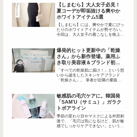
ンピース」です。秋冬らしいフェザー
【しまむら】大人女子必見！
素材のビスチェと、すっきり着られる
夏コーデが即垢抜ける爽やか
リブワンピースの組み合わせで、コー
ホワイトアイテム5選
デの幅がぐっと広がる優秀アイテム。
今回は、実際の着こなしとともに、そ
【しまむら】には、爽やかで夏にぴっ
の魅力を詳しくご紹介します。そのま
たりのホワイトアイテムが勢ぞろい。
までも単品でも着回せる「2ピースビ
今回は、大人女子の着こなしを格上げ
スチェセットワンピース」 ...
してくれるトップス＆パンツを厳選し
てご紹介します。 ほんのり甘さをプ
ラスする肩見せブラウス 出
爆発的ヒット更新中の「乾燥
典:wear___tomo 片側だけ肩が開いた
さん」から新作登場。薬用ふ
アシンメトリーデザインで、上品な肌
き取り美容液＆ブランド初の
見せが叶うブラウス。細めのリボンが
クッションファンデがデビュ
女性らしい雰囲気を演出します。ブラ
「すべての乾燥肌に届け！」という想
ックのマーメイドスカートや同系色シ
ー
いから誕生したスキンケアブランド
ューズと合わせれば、デートや女子会
「乾燥さん」。 筆者が近隣の量販店
にもぴったりな清楚...
で初めて同ブランドを目にしたとき、
売り場に並ぶ化粧水がほぼ完売してい
る光景に、思わず足を止めてしまいま
敏感肌の毛穴ケアに。韓国発
した。 「なぜ、ここまで支持されて
「SAM’U（サミュ）」ガラク
いるのだろう？」――そんな素朴な疑
トポアライン
問と興味から、新商品発表会へ足を運
ぶことに。 そこで改めて実感したの
季節の変わり目やマスクによる外部刺
は、スキンケアからベースメイクに至
激で、「毛穴は気になるけど、肌が敏
るまで、一貫して“乾燥悩み”に向き合
感でしっかりケアできない」という悩
う真摯な姿勢でした。乾燥が気になる
みを抱えていませんか？今回は、そん
冬のシー...
な複合的な肌悩みに寄り添う韓国発ス