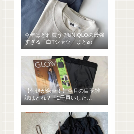
今年はどれ買う？UNIQLOの最強
すぎる「白Tシャツ」まとめ
【付録が豪華！】今月の目玉雑
誌はどれ？「2冊買いした
い……」