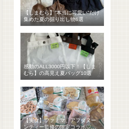
【しまむら】”本当に可愛い”だけ
集めた夏の掘り出し物6選
感動のALL3000円以下！【しま
むら】の高見え夏バッグ10選
【実食】ファミマ、アフタヌー
ンティー監修の限定コラボ♡過