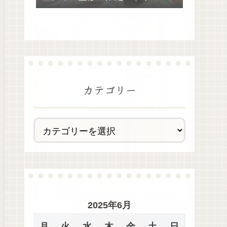
去最多全28種類が絶品過ぎた！
カテゴリー
2025年6月
月
火
水
木
金
土
日