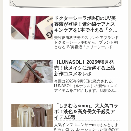
ドクターシーラボ®初のUV美
容液が登場！紫外線ケアとス
キンケアを1本で叶える「クリ
ニシールド UVスキンケア」
美容皮膚科学発のスキンケアブランド
ドクターシーラボ®から、ブランド初
となるUV美容液「クリニシールド UV
スキンケア」が2026年2月16日に新発
売されました。紫外線カットとスキン
ケアを同時に叶える独自技術を採用
【LUNASOL】2025年9月発
し、一日 […]
売！秋メイクに活躍する上品
新作コスメをレポ
今回は2025年9月5日に発売される、
LUNASOL（ルナソル）の新作コスメ
アイテムをご紹介します。肌馴染み抜
群のコンシーラーや自然な透明感をプ
ラスするプライマー、アイシャドウと
マスカラの限定セットなど、注目のア
「しまむら×mog」大人気コラ
イテムがそろっているので、要チェッ
ボ！淡色＆高身長女子必見ア
クです！肌馴染み抜群「ルナソル シ
イテム5選
ークレットシェイド」 出典:beautyま
とめ 「ルナソル シークレットシェイ
人気インフルエンサーmogさんとしま
ド」は、自然な影を仕込むことができ
むらがコラボレーションした待望のア