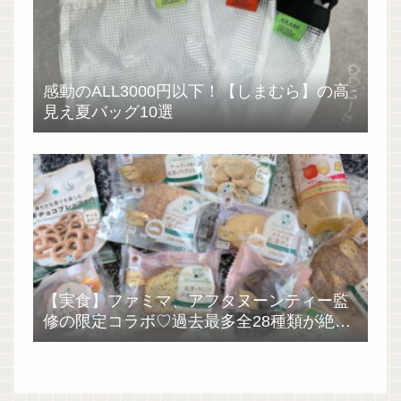
感動のALL3000円以下！【しまむら】の高
見え夏バッグ10選
【実食】ファミマ、アフタヌーンティー監
修の限定コラボ♡過去最多全28種類が絶品
過ぎた！