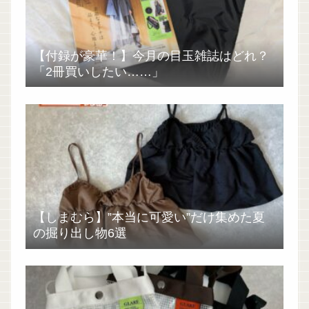
【付録が豪華！】今月の目玉雑誌はどれ？
「2冊買いしたい……」
【しまむら】”本当に可愛い”だけ集めた夏
の掘り出し物6選