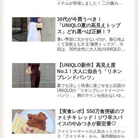
るシェーディングペンシル。透明感の
イテムが登場しました！ 二の腕カバ
あるグ...
ーや着痩せ効果など、女性が気になる
「体型カバー」にとことんこだわりな
がらも、刺繍やレースニットといった
30代が今買うべき！
高見えデザイン […]
「UNIQLO夏の高見えトップ
ス」どれ選べば正解！？
暑い季節に欠かせないのが、着心地よ
くて見映えもする“優秀トップス”。今
回は、30代女性に大人気のUNIQLOか
ら登場した、2025年夏の新作トップス
をご紹介します！上質な生地の高見え
感と、毎日コーデに取り入れたくなる
【UNIQLO新作】高見え度
万能さに、早くも話題沸騰中なんです
No.1！大人に似合う「リネン
♡快適に着られる、夏にぴったりなリ
ブレンドパンツ」
ネンTシャツ 出典:miki.mii88 出
典:miki.mii88 暑い季節にこそ手に取り
夏でも涼しく快適に過ごせると話題の
たいのが、風通しが...
UNIQLOの「リネンブレンドイージー
パンツ」。脚のラインを拾わないゆっ
たりシルエットは、大人世代からも高
評価を集めています。特に高見え感が
話題になっているのがダークブラウン
【実食レポ】550万食突破のフ
カラー。全7色の豊富なカラバリの中
ァミチキ レッド！ジワ辛スパ
でも、シックな印象でおしゃれ度を高
イスのやみつきが新定番♡
めてくれると大人気です。今回はそん
な注目のダークブラウンの「リネンブ
ファミリーマートの人気ホットスナッ
レンドイージーパンツ」を使った夏コ
ク「ファミチキ」から、発売開始から