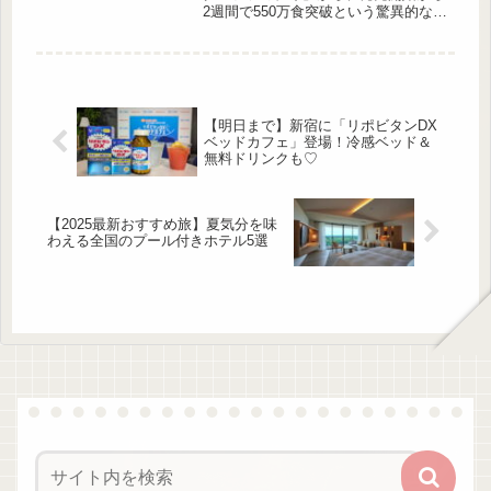
ーディネートもご紹介。気になってい
2週間で550万食突破という驚異的なヒ
た方は、ぜひこの機会に参考にしてみ
ットを記録した新作「ファミチキ レ
てくださいね♡...
ッド」が登場！ジューシーな肉汁はそ
のままに、複数のチリペッパーを掛け
合わせた“ジワ辛設計”で、クセになる
辛さが話題です。今回はそんな「ファ
ミチキ レッド」を実際に食べてみた
【明日まで】新宿に「リポビタンDX
リアルな感想をお届けします！「ファ
ベッドカフェ」登場！冷感ベッド＆
ミチキ レッド」は見た目からインパ
無料ドリンクも♡
クト大！ 出典:beautyまとめ 「ファミ
チキ レッド」は...
【2025最新おすすめ旅】夏気分を味
わえる全国のプール付きホテル5選