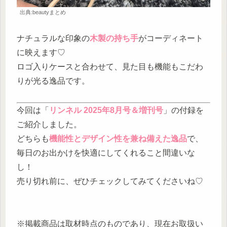
出典:beautyまとめ
ナチュラルな印象の
木製の持ち手
がコーディネート
に映えます♡
ロゴ入りケースと合わせて、見た目も機能もこだわ
りが光る逸品です。
今回は「
リンネル 2025年8月号＆増刊号
」の付録を
ご紹介しました。
どちらも
機能性とデザイン性を兼ね備えた逸品
で、
毎日のお出かけを快適にしてくれること間違いな
し！
売り切れ前に、ぜひチェックしてみてくださいね♡
※掲載商品は取材時点のものであり、現在お取扱い