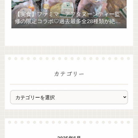
【実食】ファミマ、アフタヌーンティー監
修の限定コラボ♡過去最多全28種類が絶品
過ぎた！
カテゴリー