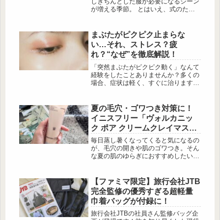
しきちんとした服が必要になるシーン
トで大人の魅力を引き立てる 出
が増える季節。 とはいえ、式のため
典:mujistaff.daimyo...
だけに特別な服を用意するのは少しも
ったいない…と感じる方も多いのでは
ないでしょうか。そんなとき頼りにな
まぶたがピクピク止まらな
るのが、普段の通 […]
い…それ、ストレス？疲
れ？“なぜ”を徹底解説！
「突然まぶたがピクピク動く」なんて
経験をしたことありませんか？多くの
場合、症状は軽く、すぐに治ります
が、突然痙攣が起こると少し不安にな
りますよね。まぶたのピクピクは、か
らだが発する大切なサイン。見逃すこ
夏の毛穴・ゴワつき対策に！
とのないよう、この機会にまぶたの痙
イニスフリー「ヴォルカニッ
攣について知っておきましょう。今回
ク ポア クリームクレイマス
はまぶた痙攣について、あんしん漢方
ク」
薬剤師の山形 ゆかりさんに解説いた
毎日蒸し暑くなってくると気になるの
だきます。突然起こる「まぶた痙攣」
が、毛穴の開きや肌のゴワつき。そん
出典:Unsplash まぶた痙攣とは、...
な夏の肌のゆらぎにおすすめしたいの
が、「innisfree（イニスフリー）」の
「ヴォルカニック ポア クリームクレ
イマスク」です。韓国済州島の火山灰
【ファミマ限定】旅行会社JTB
から […]
完全監修の優秀すぎる超軽量
巾着バッグが付録に！
旅行会社JTBの社員さん監修バッグ企