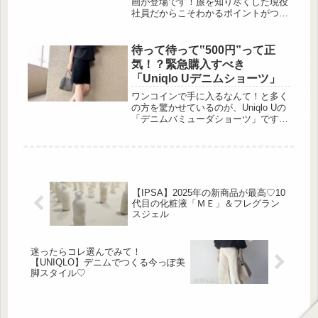
画が登場です！旅を知り尽くした現役
社員だからこそわかるポイントがつま
ったバッグが付録になりました♡ころ
んとしたシルエットがかわいい巾着バ
ッグを詳しくご紹介していきます！
待って待って‟500円”って正
JTB完全監修 ころんとかわいい7ポケ
気！？緊急購入すべき
ット超軽量巾着バッグBOOK 出
「Uniqlo Uデニムショーツ」
典:beautyまとめ JTB完全監修 ころん
とかわいい7ポケット超軽量巾着バッ
ワンコインで手に入るなんて！と多く
グBOOK Special Package ver. 出
の方を驚かせているのが、Uniqlo Uの
典:beau...
「デニムバミューダショーツ」です。
衝撃の500円(税込)に大幅値下げが行
われたショーツは、サイズが合えば購
入して損のないアイテムと言えるでし
ょう。今回は特に着回しやすいブラッ
クとブルーの「デニムバミューダショ
ーツ」を使ったコーディネートも紹介
【IPSA】2025年の新商品が最高♡10
するので、是非参考にしてみてくださ
代目の化粧液「ＭＥ」＆フレグラン
いね♡まさかのワンコイン！Uniqlo U
スジェル
の「デニムバミューダショーツ」とは
出典:YumiCa...
迷ったらコレ選んでみて！
【UNIQLO】デニムでつくる今っぽ美
脚スタイル♡