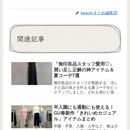
beautyまとめ編集部
関連記事
「無印良品スタッフ愛用♡」
買い足し正解の神アイテム＆
夏コーデ7選
無印良品のスタッフが実践する、涼し
さと品の良さを叶える夏コーデをピッ
クアップしました。どれも肩ひじ張ら
ないのに、きちんと感があってこなれ
て見える。そんな無印ならではの着こ
なしをぜひチェックしてみてくださ
卒入園にも通勤にも使える！
い。着心地の良さだけでなく、さりげ
GU春新作「きれいめカジュア
ない大人っぽさも演出できるのが魅
ル」アイテムまとめ
力。この夏は、無印良品のアイテムで
涼しく快適に、自分らしいスタイルを
卒園・卒業、入園・入学など、春は少
楽しみましょう♡ストレートシルエッ