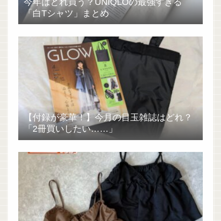
今年はどれ買う？UNIQLOの最強すぎる
「白Tシャツ」まとめ
【付録が豪華！】今月の目玉雑誌はどれ？
「2冊買いしたい……」