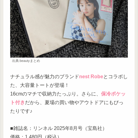
出典:beautyまとめ
ナチュラル感が魅力のブランド
nest Robe
とコラボし
た、大容量トートが登場！
16cmのマチで収納力たっぷり。さらに、
保冷ポケッ
ト付き
だから、夏場の買い物やアウトドアにもぴっ
たりです♪
■雑誌名：リンネル 2025年8月号（宝島社）
価格：1,480円（税込）