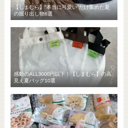
【しまむら】”本当に可愛い”だけ集めた夏
の掘り出し物6選
感動のALL3000円以下！【しまむら】の高
見え夏バッグ10選