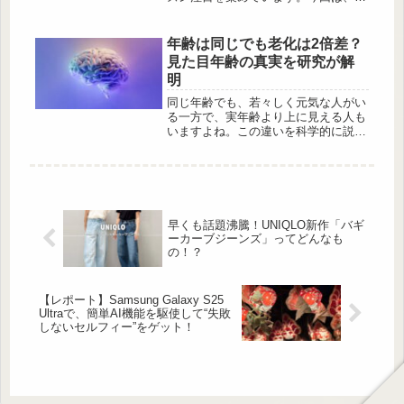
の中でも“プチプラとは思えない！”と
話題の「フードボアキルトブルゾン」
をピックアップ。デザイン性も機能性
年齢は同じでも老化は2倍差？
も兼ね備えた優秀アウターなので、こ
見た目年齢の真実を研究が解
の冬の1軍として大活躍してくれます
明
よ♡バックデザインで差が付く「フー
ドボアキルトブルゾン」 この投稿を
同じ年齢でも、若々しく元気な人がい
Instagramで見る (@mguu__m)がシェ
る一方で、実年齢より上に見える人も
ア...
いますよね。この違いを科学的に説明
したのが、アメリカの大学で老化や脳
の働きを研究しているマクスウェル・
L・エリオット氏らの大規模研究で
す。あなたの老化は早い？遅い？POA
という新しい指標 出典:Unsplash この
研究で注目されたのが、POA（Pace
早くも話題沸騰！UNIQLO新作「バギ
of Aging）＝老化の進行速度という考
ーカーブジーンズ」ってどんなも
え方。POAは「何歳か」ではなく、
の！？
「1年で体がどれくらい老化する...
【レポート】Samsung Galaxy S25
Ultraで、簡単AI機能を駆使して“失敗
しないセルフィー”をゲット！