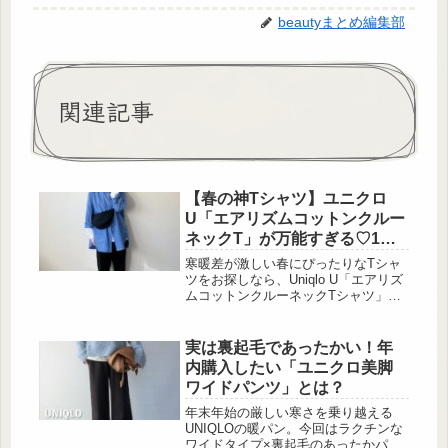
beautyまとめ編集部
関連記事
【春の神Tシャツ】ユニクロ
U「エアリズムコットンクルー
ネックT」が万能すぎる♡1枚
でもレイヤードでも！
寒暖差が激しい春にぴったりなTシャ
ツをお探しなら、Uniqlo U「エアリズ
ムコットンクルーネックTシャツ」が
おすすめ！エアリズムと聞くと夏用の
イメージがありますが、実は春にも快
適に使えるアイテムなんです。Uniqlo
実は裏起毛であったかい！年
Uのメンズアイテム「エアリズムコッ
内購入したい「ユニクロ美脚
トンクルーネックTシャツ」とは？ こ
ワイドパンツ」とは？
の投稿をInstagramで見る
(@puuuu.piiii)がシェアした投稿 Uniqlo
年末年始の厳しい寒さを乗り越える
Uの「エアリズ...
UNIQLOの暖パン。今回はラクチンな
ワイドタイプ×裏起毛のあったかパン