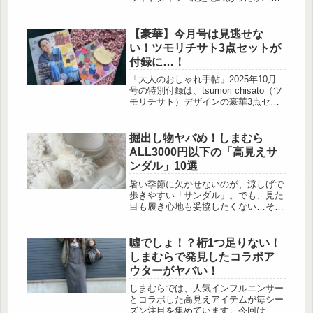
ツをご紹介します。あわせるアイテム
によってカジュアルだけでなく、きれ
いめにも着こなせるパンツですよ！シ
【豪華】今月号は見逃せな
ーンを選ばすに穿ける「ウォームフリ
い！ツモリチサト3点セットが
ースストレートパンツ」 この投稿を
付録に…！
Instagramで見る (@kanaripo216)がシ
ェアした投稿「ウォームフリーススト
「大人のおしゃれ手帖」2025年10月
レートパンツ」は、なめらかで柔ら...
号の特別付録は、tsumori chisato（ツ
モリチサト）デザインの豪華3点セッ
ト！トートバッグ、ハンカチ、ねこ型
コインケースが揃った、とっても華や
かで遊び心ある内容です。 普段のお
掘出し物ヤバめ！しまむら
出かけやお買い物で大活躍間違いなし
ALL3000円以下の「高見えサ
のアイテムを、ぜひチェックしてくだ
ンダル」10選
さいね♪ 大人のおしゃれ手帖 2025年
10月号 付録：tsumori chisato 花柄ト
暑い季節に欠かせないのが、涼しげで
ート＆ねこハンカチ＆ねこ型コインケ
歩きやすい「サンダル」。でも、見た
ース 出典:beautyまとめ 付録は華
目も履き心地も妥協したくない…そん
やかな花柄トートバッグ・カラフ...
なあなたにぴったりなのが、しまむら
で買える高コスパサンダルたち！今回
はなんとすべて3,000円以下で手に入
噓でしょ！？桁1つ足りない！
る、トレンド感ばっちりの優秀サンダ
しまむらで発見したコラボア
ルを厳選してご紹介します。プチプラ
ウターがヤバい！
でも“ちゃんと可愛い”一足を探してい
る人、必見です♡エアソールとチュー
しまむらでは、人気インフルエンサー
ル素材の組み合わせが絶妙なサンダル
とコラボした高見えアイテムが毎シー
この投稿をInstagramで見る ...
ズン注目を集めています。今回は、そ