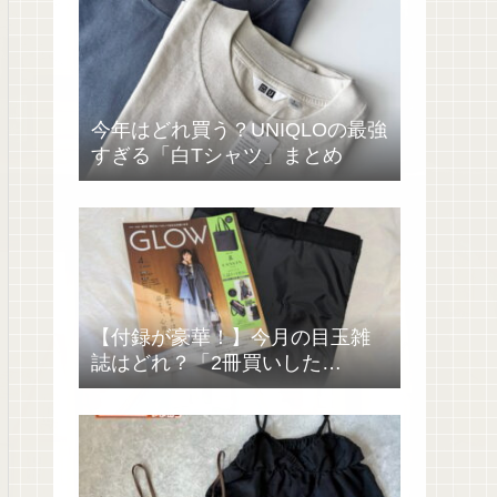
今年はどれ買う？UNIQLOの最強
すぎる「白Tシャツ」まとめ
【付録が豪華！】今月の目玉雑
誌はどれ？「2冊買いした
い……」