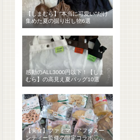
【しまむら】”本当に可愛い”だけ
集めた夏の掘り出し物6選
感動のALL3000円以下！【しま
むら】の高見え夏バッグ10選
【実食】ファミマ、アフタヌー
ンティー監修の限定コラボ♡過