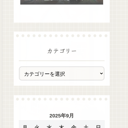
去最多全28種類が絶品過ぎた！
カテゴリー
2025年9月
月
火
水
木
金
土
日