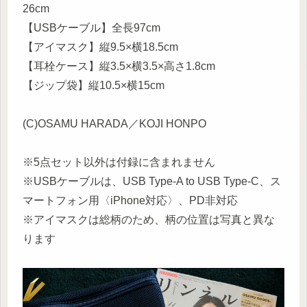
26cm
【USBケーブル】全長97cm
【アイマスク】縦9.5×横18.5cm
【耳栓ケース】縦3.5×横3.5×高さ1.8cm
【ジップ袋】縦10.5×横15cm
(C)OSAMU HARADA／KOJI HONPO
※5点セット以外は付録に含まれません
※USBケーブルは、USB Type-A to USB Type-C、ス
マートフォン用〈iPhone対応〉、PD非対応
※アイマスクは総柄のため、柄の位置は写真と異な
ります