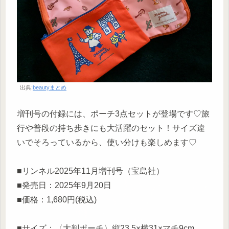
出典:
beautyまとめ
増刊号の付録には、ポーチ3点セットが登場です♡旅
行や普段の持ち歩きにも大活躍のセット！サイズ違
いでそろっているから、使い分けも楽しめます♡
■リンネル2025年11月増刊号（宝島社）
■発売日：2025年9月20日
■価格：1,680円(税込)
■サイズ：〈大判ポーチ〉縦23.5×横31×マチ9cm