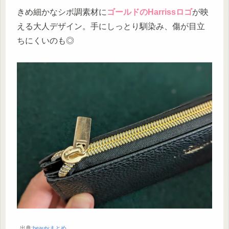
きめ細かなシボ調素材に
ゴールドのHarrissロゴ
が映
える大人デザイン。手にしっとり馴染み、傷が目立
ちにくいのも◎
出典:
beautyまとめ