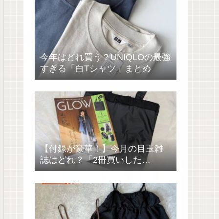
今年はどれ買う？UNIQLOの最強
すぎる「白Tシャツ」まとめ
【付録が豪華！】今月の目玉雑
誌はどれ？「2冊買いした
い……」