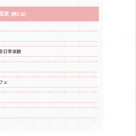
目次
非日常体験
フェ