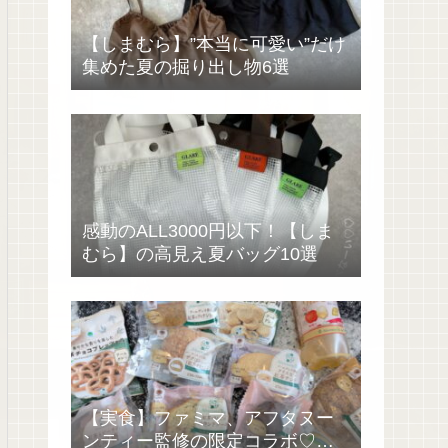
【しまむら】”本当に可愛い”だけ
集めた夏の掘り出し物6選
感動のALL3000円以下！【しま
むら】の高見え夏バッグ10選
【実食】ファミマ、アフタヌー
ンティー監修の限定コラボ♡過