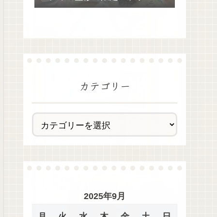
去最多全28種類が絶品過ぎた！
カテゴリー
2025年9月
月
火
水
木
金
土
日