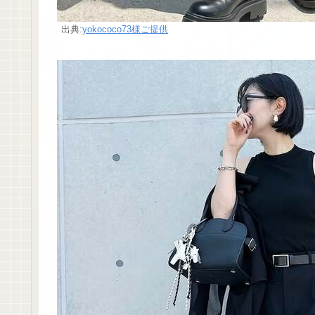
出典:
yokococo73様ご提供