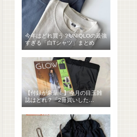
今年はどれ買う？UNIQLOの最強
すぎる「白Tシャツ」まとめ
【付録が豪華！】今月の目玉雑
誌はどれ？「2冊買いした
い……」