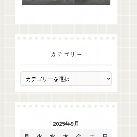
去最多全28種類が絶品過ぎた！
カテゴリー
2025年9月
月
火
水
木
金
土
日