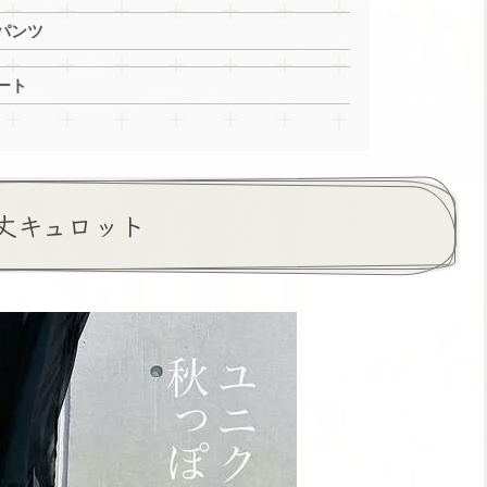
パンツ
ート
丈キュロット