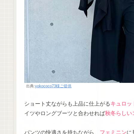
出典:
yokococo73様ご提供
ショート丈ながらも上品に仕上がる
キュロッ
イツやロングブーツと合わせれば
秋冬らしい
パンツの快適さを持ちながら、
フェミニン
に