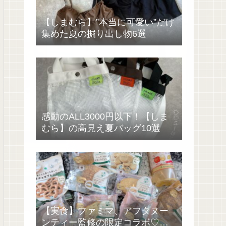
【しまむら】”本当に可愛い”だけ
集めた夏の掘り出し物6選
感動のALL3000円以下！【しま
むら】の高見え夏バッグ10選
【実食】ファミマ、アフタヌー
ンティー監修の限定コラボ♡過