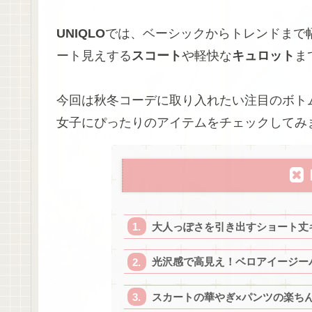
UNIQLO
では、ベーシックからトレンドまで
ート見えする
スコート
や軽快な
キュロット
ま
今回は秋冬コーデに取り入れたい注目のボト
女子にぴったりのアイテムをチェックしてみ
大人っぽさを引き出すショート丈
光沢感で高見え！ベロアイージー
スカートの華やぎ×パンツの楽ち