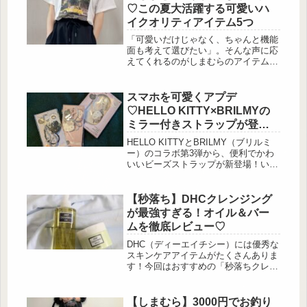
たりです。今回は、その中でも特に注
♡この夏大活躍する可愛いハ
目の2枚を厳選してご紹介します♡も
イクオリティアイテム5つ
ちもちな弾力と程よい厚みが快適な一
着！ 出典:beautyまとめ 出典:beauty
「可愛いだけじゃなく、ちゃんと機能
まとめ 程よい厚み...
面も考えて選びたい」。そんな声に応
えてくれるのがしまむらのアイテムた
ちです。 接触冷感や体型カバー、涼
しく穿けるかどうかなど、この時季な
らではの「困りごと」をしっかり解決
スマホを可愛くアプデ
してくれる実力派 […]
♡HELLO KITTY×BRILMYの
ミラー付きストラップが登
場！
HELLO KITTYとBRILMY（ブリルミ
ー）のコラボ第3弾から、便利でかわ
いいビーズストラップが新登場！いつ
でもサッとお直しできるミラー付き
で、スマホやポーチに付ければ、毎日
がもっと快適に♪HELLO KITTY ×
【秒落ち】DHCクレンジング
BRILMY いつでもササッとお直しでき
が最強すぎる！オイル＆バー
る ミラー付きビーズストラップ
ムを徹底レビュー♡
BOOK付録：PALE PINK ver.／
BLACK ver. 出典:beautyまとめ
DHC（ディーエイチシー）には優秀な
出典:beautyまとめ ...
スキンケアアイテムがたくさんありま
す！今回はおすすめの「秒落ちクレン
ジング」を、オイルとバームの2種類
ご紹介します。特徴や魅力はもちろ
ん、それぞれのクレンジングがどのよ
【しまむら】3000円でお釣り