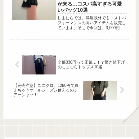
うな方におすすめなのかについても解
が来る…コスパ高すぎる可愛
説するので、参考にしてみてくださ
いバッグ10選
い。DHCの秒落ちクレンジングをお試
し！実際どう？ 出典:beautyまとめ
しまむらでは、洋服以外でもコストパ
DHCはコスメや健康食品などを展開し
フォーマンスの高いアイテムを販売し
ている有名ブランド。コスメやスキ...
ています。そこで今回は、3,000円で
お釣りが来る価格で購入可能なバッグ
だけをまとめてみました。中には嬉し
い値下げ価格で手に入るものもあるの
で、是非Checkしてみてくださいね♡
異素材MIXでコーディネートのオシャ
レ度をアップさせるバッグ 出典:rumi
全部330円って正気…！？驚き値下げ
様ご提供 ファーと合皮素材の異素材
のしまむらトップス10選
MIXデザインがコーディネートのオシ
ャレ度をアップさせてくれるバッグ
は、長財...
【完売注意】ユニクロ、1290円で買
えちゃうオールシーズン使えるのシ
アーシャツ！