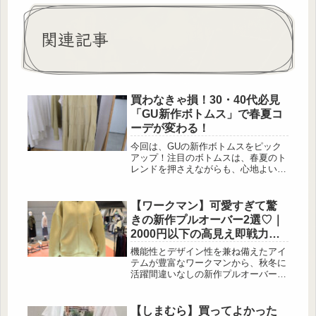
関連記事
買わなきゃ損！30・40代必見
「GU新作ボトムス」で春夏コ
ーデが変わる！
今回は、GUの新作ボトムスをピック
アップ！注目のボトムスは、春夏のト
レンドを押さえながらも、心地よい着
心地や機能性を兼ね備えています。特
に、夏の暑さを乗り切るための軽やか
さや、スタイリングの幅を広げるデザ
【ワークマン】可愛すぎて驚
インが目白押し♪ぜひ、お買い物の参
きの新作プルオーバー2選♡｜
考にしてくださいね。軽くてフェミニ
2000円以下の高見え即戦力ト
ンな雰囲気の夏スカート 出典:beauty
ップス
まとめ 夏の暑い日にも快適に過ごせ
機能性とデザイン性を兼ね備えたアイ
る、凹凸感のある透かし編み素材は風
テムが豊富なワークマンから、秋冬に
通しが良く軽やか。裾部分で透け感の
活躍間違いなしの新作プルオーバーが
ある柄に切り替え...
登場！着心地の良さはもちろん、細部
のディテールまでこだわったデザイン
は、大人女子のデイリーコーデにぴっ
【しまむら】買ってよかった