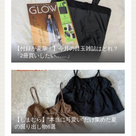
【付録が豪華！】今月の目玉雑誌はどれ？
「2冊買いしたい……」
【しまむら】”本当に可愛い”だけ集めた夏
の掘り出し物6選