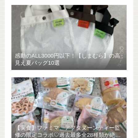
感動のALL3000円以下！【しまむら】の高
見え夏バッグ10選
【実食】ファミマ、アフタヌーンティー監
修の限定コラボ♡過去最多全28種類が絶品