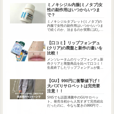
ミノキシジル内服(ミノタブ)女
性の副作用はいつからいつま
で？
ミノキシジルタブレット(ミノタブ)の
内服で女性の副作用はいつからいつま
で続くのか、治まるのか実際に試した
半年間の体験談。むくみや初期脱毛、
体毛の増加が始まる時期や副作用の症
状についてもまとめました！
【口コミ】リップフォンデュ
(クリア)の廃盤と新作の違いを
比較！
メンソレータムのリップフォンデュ新
作クリアと廃盤商品を比べて口コミ！
生産終了したリップフォンデュが復刻
したので新旧の違いについてまとめま
した。
【GU】990円に衝撃値下げ！
大バズりサロペットは完売要
注意！！
SNSでも話題沸騰中のGUサロペッ
ト。発売当初から人気すぎて完売続出
だったのに、今なら驚きの990円で手
に入るんです！きれいめにもカジュア
ルにも合わせやすい万能デザインで、