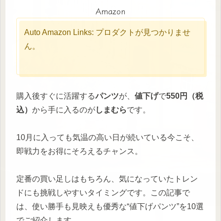
Amazon
Auto Amazon Links: プロダクトが見つかりませ
ん。
購入後すぐに活躍する
パンツ
が、
値下げ
で
550円（税
込）
から手に入るのが
しまむら
です。
10月に入っても気温の高い日が続いている今こそ、
即戦力をお得にそろえるチャンス。
定番の買い足しはもちろん、気になっていたトレン
ドにも挑戦しやすいタイミングです。この記事で
は、使い勝手も見映えも優秀な“値下げパンツ”を10選
でご紹介します。