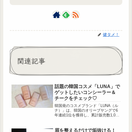
健タメ！
関連記事
話題の韓国コスメ「LUNA」で
ゲットしたいコンシーラー＆
チークをチェック♡
韓国発のコスメブランド「LUNA（ル
ナ）」は、韓国のオリーブヤングで6
年連続1位を獲得し、累計販売数1,000
万個を突破した「ロングラスティング
コンシーラー」をはじめ、プロの仕上
がりを簡単に再現できる点が支持され
眉を整えるだけで垢抜ける！