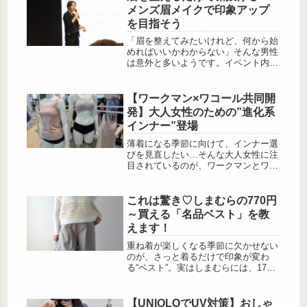
ているブランドです。今回は、LUNA
メンズ眉メイクで印象アップ
の中でも注目度の高いコンシーラー2
を目指そう
種と、質感レイヤリングが楽しめるチ
ークを紹介します。削って使う新感覚
「眉を整えてみたいけれど、何から始
テクスチャー「グラインディング コ
めればいいかわからない」そんな男性
ンシール バター」 出典:beautyまとめ
は意外と多いようです。イベント内で
■LUNA グライ...
紹介された調査によると、30〜40代男
性の半数以上が美容に興味を持ってい
る一方で、眉メイク経験者は1割程
【ワークマン×ワコール共同開
度。その理由と […]
発】大人女性のための”進化系
インナー”登場
薄着になる季節に向けて、インナー選
びを見直したい…そんな大人女性に注
目されているのが、ワークマンとワコ
ールの共同開発シリーズ。快適さと美
しいシルエットの両立を目指し、「ラ
クなのにきれい」を叶える設計が話題
これは驚き♡しまむらの770円
を集めています。今回は、日常使いか
～買える「名品ベスト」を教
らきれいめコーデまで頼れる進化系イ
えます！
ンナーの魅力を詳しくご紹介します。
ワークマン×ワコール共同開発！大人
重ね着が楽しくなる季節に欠かせない
女性のためのインナー進化系 出
のが、さっと着るだけで印象が変わ
典:beautyまとめ ...
る“ベスト”。実はしまむらには、1700
円以下とは思えない高見えデザインの
ベストがたくさん揃っています。大人
の女性でも取り入れやすい落ち着いた
【UNIQLOでUV対策】おしゃ