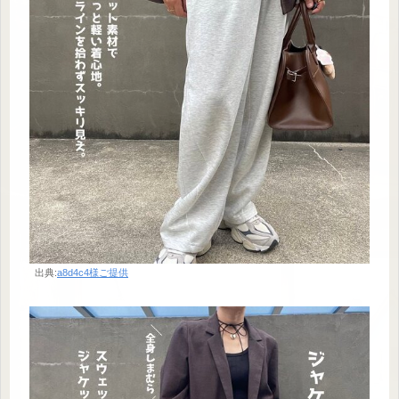
出典:
a8d4c4様ご提供