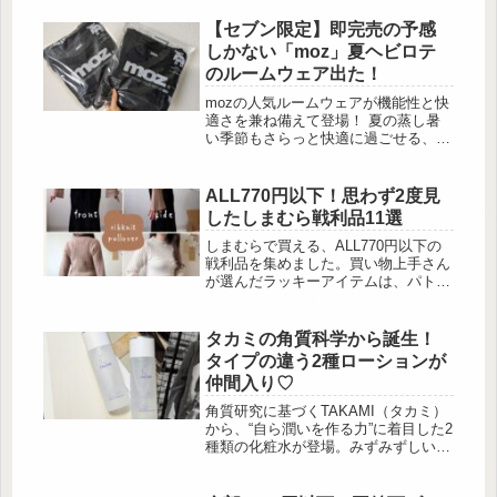
InRed、オトナミューズ、大人のおし
ゃれ手帖など、人気雑誌の注目付録を
【セブン限定】即完売の予感
まとめて […]
しかない「moz」夏ヘビロテ
のルームウェア出た！
mozの人気ルームウェアが機能性と快
適さを兼ね備えて登場！ 夏の蒸し暑
い季節もさらっと快適に過ごせる、吸
水速乾＆UVカット機能付きのメッシ
ュ素材セットアップをご紹介します。
汗をかきやすい時期の室内着やリラッ
ALL770円以下！思わず2度見
クスタイムにぴったりのアイテムで
したしまむら戦利品11選
す。moz メッシュルームウェアで快
適な夏を過ごしましょう。moz MESH
しまむらで買える、ALL770円以下の
ROOM WEAR SETUP BOOK M-L付
戦利品を集めました。買い物上手さん
録：機能性に優れたメッシュルームウ
が選んだラッキーアイテムは、パトロ
ェア2点セット 出典:beautyまと...
ールの参考にしてみてくださいね！
一癖あるウエストデザインに注目のス
カート この投稿をInstagramで見る (
タカミの角質科学から誕生！
[…]
タイプの違う2種ローションが
仲間入り♡
角質研究に基づくTAKAMI（タカミ）
から、“自ら潤いを作る力”に着目した2
種類の化粧水が登場。みずみずしい感
触・とろりとした感触の選べる2つの
テクスチャーです。角質科学から生ま