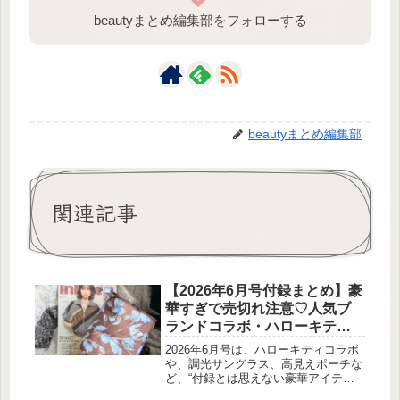
beautyまとめ編集部をフォローする
beautyまとめ編集部
関連記事
【2026年6月号付録まとめ】豪
華すぎで売切れ注意♡人気ブ
ランドコラボ・ハローキティ
も
2026年6月号は、ハローキティコラボ
や、調光サングラス、高見えポーチな
ど、“付録とは思えない豪華アイテ
ム”が大豊作！ 今回は、sweet、