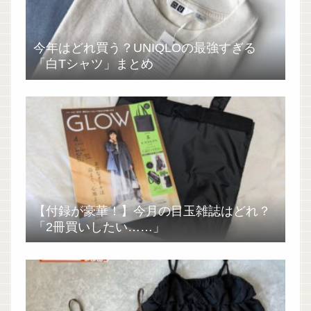
今年はどれ買う？UNIQLOの最強すぎる
「白Tシャツ」まとめ
【付録が豪華！】今月の目玉雑誌はどれ？
「2冊買いしたい……」