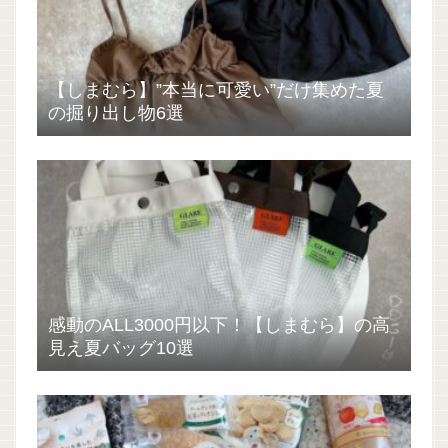
【しまむら】”本当に可愛い”だけ集めた夏
の掘り出し物6選
感動のALL3000円以下！【しまむら】の高
見え夏バッグ10選