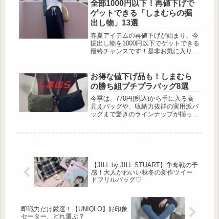
れたタカミの高機能化粧水出
全部1000円以下！再値下げで
典:beautyまとめタカミの“好潤感（こ
ゲットできる「しまむらの掘
うじゅんかん）”化粧水は、潤いを与
出し物」13選
えるだけでなく、自ら潤いを生み出す
力に着目して開発された高機能化粧水
春夏アイテムの再値下げが始まり、今
です。長年の角質科学の知見を背景
掘出し物を1000円以下でゲットできる
に、角質層にうるおいを与え、肌表面
最終チャンスです！是非お気に入りを
をなめらかに整えることを目指してい
探してみて！即戦力な5分袖の高見え
ます。うるお...
シアーニット この投稿をInstagramで
見る (@h_n_l_28)がシェアした投稿5
お得な値下げ品も！しまむら
分袖の透け感控えめのシアーニットに
の勝ち組プチプラバッグ8選
コードレースを大胆にあしらったプル
オーバーは、1枚でコーディネートの
今季は、770円(税込)から手に入る高
主役級の存在感を発揮してくれます。
見えバッグや、収納力抜群の実用派バ
5分袖でもシアーニットによっ...
ッグまで驚きのラインナップが揃って
います。 しかもプチプラとは思えな
いデザイン性で、普段使いはもちろん
通勤やお出かけにも活躍してくれそう
♪ 今回は、 […]
【JILL by JILL STUART】争奪戦の予
感！大人かわいい秋冬の新作ツイー
ドフリルバッグ♡
即戦力だけ厳選！【UNIQLO】好印象
セーター、どれ選ぶ？