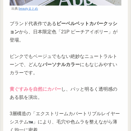
出典:
beautyまとめ
ブランド代表作である
ビーベルベットカバークッシ
ョン
から、日本限定色「21P ピーチアイボリー」が
登場。
ピンクでもベージュでもない絶妙なニュートラルト
ーンで、どんな
パーソナルカラー
にもなじみやすい
カラーです。
黄ぐすみを自然にカバー
し、パッと明るく透明感の
ある肌を演出。
3層構造の「エクストリームカバートリプルレイヤー
システム
」により、毛穴や色ムラを整えながら薄
く均一に密着。