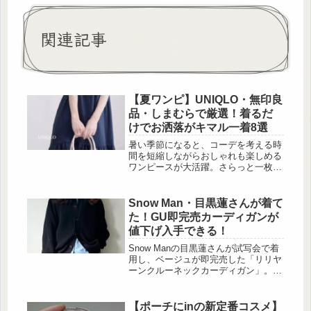
関連記事
【夏ワンピ】UNIQLO・無印良
品・しまむらで厳選！着るだ
けでお洒落がキマル一着8選
暑い季節になると、コーデを考える時
間を短縮しながらおしゃれも楽しめる
ワンピースが大活躍。さらっと一枚で
着られるうえに、涼しさや体型カバー
まで叶えてくれるため、大人女性の夏
のワードローブには欠かせない存在で
Snow Man・目黒蓮さんが着て
すよね。今回は、UNIQLO・無印良
た！GU即完売カーディガンが
品・しまむらで見つけた涼しげなワン
値下げ入手できる！
ピースをピックアップしました。毎日
のコーデに取り入れやすく、30代・40
Snow Manの目黒蓮さんが試写会で着
代にもおすすめのアイテムばかりなの
用し、ベージュが即完売した「リリヤ
で、ぜひお気に入りを見つけてみてく
ーンクルーネックカーディガン」。現
ださい♡
在はブラックが値下げ中で、まだ購入
できます。気になる方は在庫があるう
ちに早めのチェックがおすすめです。
【ポーチにinの新定番コスメ】