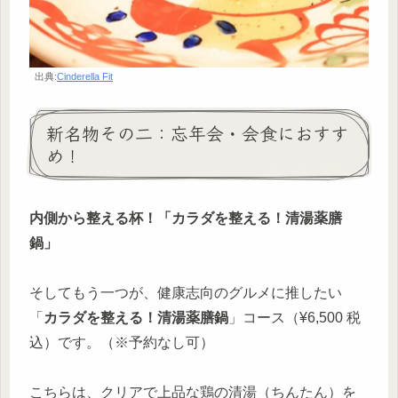
出典:
Cinderella Fit
新名物その二：忘年会・会食におすす
め！
内側から整える杯！「カラダを整える！清湯薬膳
鍋」
そしてもう一つが、健康志向のグルメに推したい
「
カラダを整える！清湯薬膳鍋
」コース（¥6,500 税
込）です。（※予約なし可）
こちらは、クリアで上品な鶏の清湯（ちんたん）を