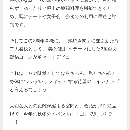
艶やかなムードの店が多い六本木において、肩肘張
らず、ゆったりと極上の地鶏料理を堪能できるた
め、既にデートや女子会、会食での利用に最適と評
判です。
そしてこの2周年を機に、「鶏焼き肉」に並ぶ新たな
二大看板として、“美と健康”をテーマにした2種類の
鶏鍋コースが華々しくデビュー。
これは、冬の味覚としてはもちろん、私たちの心と
身体に“シンデレラフィット”する待望のラインナップ
と言えるでしょう！
大切な人との距離が縮まる空間と、会話が弾む絶品
鍋で、今年の秋冬のイベントは「囲」で決まりで
す！