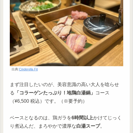
出典:
Cinderella Fit
まず注目したいのが、美容意識の高い大人を唸らせ
る
「コラーゲンたっぷり！地鶏白湯鍋」
コース
（¥6,500 税込）です。（※要予約）
ベースとなるのは、鶏ガラを
6時間以上
かけてじっく
り煮込んだ、まろやかで濃厚な
白湯スープ
。