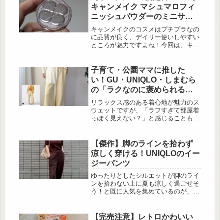
目黒蓮さ […]
キャンメイク マシュマロフィ
ニッシュパウダーのミニサイ
ズ登場！
キャンメイクのコスメはプチプラなの
に品質が良く、デイリー使いしやすい
ところが魅力ですよね！今回は、キャ
ンメイクから2025年3月下旬に発売さ
れる、「マシュマロフィニッシュパウ
ダー」の持ち運びに便利なミニサイズ
子育て・公園ママに推した
を紹介します。ぜひ参考にしてくださ
い！GU・UNIQLO・しまむら
い。メイク直しにも便利「キャンメイ
の「ラクなのに褒められるス
ク マシュマロフィニッシュパウダー
ウェット」5つ
mini」 出典:beautyまとめ キャンメイ
リラックス感のある着心地が魅力のス
クの大人気コスメ「マシュマロフィニ
ウェットですが、「ラフすぎて部屋着
ッシュパウダー」から、持ち...
っぽく見えない？」と感じることもあ
りますよね。特に30代・40代の大人世
代にとっては、“きれいめに着こなせ
るかどうか”が重要なポイント。そん
【傑作】脚のラインを拾わず
な中、GU・UNIQLO・しまむらに
涼しく穿ける！UNIQLOのイー
は、大人でも取り入れやすいシルエッ
ジーパンツ
トや素材感にこだわったスウェットが
豊富に揃っています。そこで今回は、
ゆったりとしたシルエットが脚のライ
大人世代にぴったりな“ラフだけどき
ンを拾わない上に夏も涼しく過ごせそ
ちんと見える”スウェットを厳選して
う！と既に人気を集めているのが、
ご紹介します！
UNIQLOの「リネンブレンドイージー
パンツ」です。全7色の豊富なカラー
バリエーションも魅力的なパンツは、
【完売注意】レトロかわいい