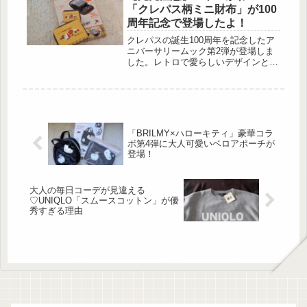
特にダークブラウンが高見えすると大
「クレパス柄ミニ財布」が100
人世代から支持されています。そこで
周年記念で登場したよ！
今回はダークブラウンの「リネンブレ
ンドイージーパンツ」を使った着回し
クレパスの誕生100周年を記念したア
コーディネートも併せて紹介するの
ニバーサリームック第2弾が登場しま
で、是非購入の参考にしてみてくださ
した。レトロで愛らしいデザインと使
いね♡UNIQLOの「リネンブレンドイ
いやすさを兼ね備えたミニ財布は、日
ージーパンツ」とは？...
常使いにもコレクションにもおすすめ
の特別付録です。サクラクレパスの文
具たち クレパス® 100周年記念・ミニ
財布BOOK付録：クレパス®柄ミニ財
布 出典:beautyまとめ 2025年に誕生か
「BRILMY×ハローキティ」豪華コラ
ら100周年を迎えたクレパス。今回の
ボ第4弾に大人可愛いベロアポーチが
付録は、クレパスそっくりの柄をあし
登場！
らった本誌限定デザインのミニ財布で
す。誌面で...
大人の毎日コーデが見違える
♡UNIQLO「スムースコットン」が優
秀すぎる理由