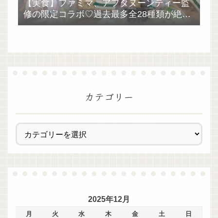
【実食】ファミマ、アフタヌーンティー監
修の限定コラボ♡過去最多全28種類が絶品
過ぎた！
カテゴリー
2025年12月
月
火
水
木
金
土
日