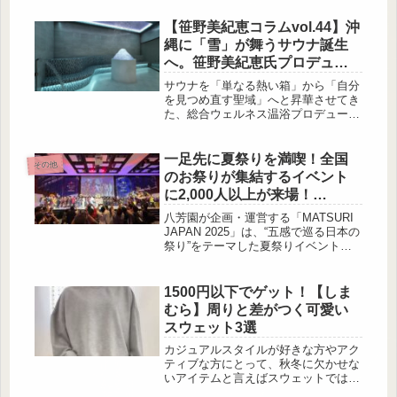
のパンツです！トレンドを押さえたシ
ルエットや柄物のアイテムまで勢揃い
【笹野美紀恵コラムvol.44】沖
していますよ。今回は、この夏に大活
縄に「雪」が舞うサウナ誕生
躍が期待されるしまむらのパンツをご
へ。笹野美紀恵氏プロデュー
紹介します。涼しいのに透けない！最
ス「PGMホテルリゾート沖
強パンツ 出典:rionan_154様ご提供 軽
サウナを「単なる熱い箱」から「自分
やかなシアー素材を重ねたパンツ。生
縄」が最終仕上げに突入
を見つめ直す聖域」へと昇華させてき
地が二重になっている為、下着が透け
た、総合ウェルネス温浴プロデューサ
る心配もありません...
ー・笹野美紀恵さん。サウナの聖地
『しきじ』の娘として知られる彼女が
いま、沖縄・恩納村で新たなチャレン
一足先に夏祭りを満喫！全国
その他
ジに取り組んでいま […]
のお祭りが集結するイベント
に2,000人以上が来場！
MATSURI JAPAN 2025参加レ
八芳園が企画・運営する「MATSURI
ポ
JAPAN 2025」は、“五感で巡る日本の
祭り”をテーマした夏祭りイベント。
北は北海道、南は長崎まで日本各地か
ら祭りパフォーマーが集まり、パフォ
ーマンスを披露。また、地域の食を八
1500円以下でゲット！【しま
芳園シェフがアレンジした料理が目白
むら】周りと差がつく可愛い
押しでした。当日の様子をレポートし
スウェット3選
ます♡日本各地の祭りパフォーマンス
を観れるのはここだけ？2,000人超の
カジュアルスタイルが好きな方やアク
参加者も一緒に踊る唯一無二の空間！
ティブな方にとって、秋冬に欠かせな
出典:beautyまとめ...
いアイテムと言えばスウェットではな
いでしょうか。今回は1,419円(税込)と