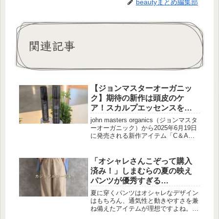
beautyまとめ編集部
関連記事
【ジョンマスターオーガニッ
ク】期待の新作は頭皮のケ
ア！スカルプエッセンスをレ
ポ
john masters organics（ジョンマスタ
ーオーガニック）から2025年6月19日
に発売される新作アイテム「C＆A薬
用スキャルプエッセンス」をご紹介し
ます。頭皮を気軽にケアすることがで
きるアイテムで、スカルプケアに力を
「オシャレさんこぞって購入
入れたい方は必見ですよ！john
済み！」しまむらの夏の映え
masters organicsはこんなブランド
パンツが優秀すぎる…
john masters organics（ジョンマスタ
ーオーガニック）は、オーガニック成
夏に穿くパンツはオシャレなデザイン
分を使用したアイテムを展開している
はもちろん、通気性と動きやすさを兼
ナチュラルなブ...
ね備えたアイテムが理想ですよね。そ
んな願いを叶えてくれるのがしまむら