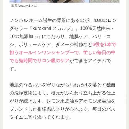
出典:beautyまとめ
ノンハル ホーム誕生の背景にあるのが、haruのロン
グセラー「kurokami スカルプ」。100%天然由来・
10の無添加
にこだわり、地肌ケア、ハリ・コ
（※）
シ、ボリュームケア、ダメージ補修など
6役を1本で
担うオールインワンシャンプーで、忙しい毎日の中
でも短時間でサロン級のケア
ができるアイテムで
す。
地肌のうるおいを守りながら汚れだけを落とす独自
の洗浄技術により、根元がふんわり立ち上がる仕上
がりが続きます。レモン果皮油やアオモジ果実油を
ブレンドした柑橘系の香りが心地よく、毎日のバス
タイムに寄り添ってくれます。