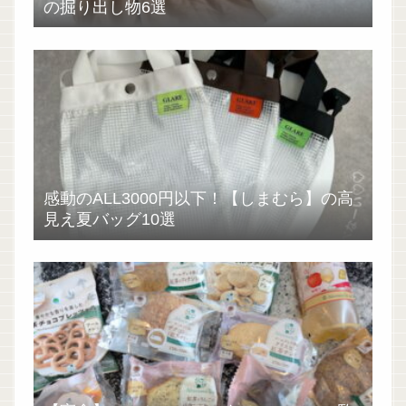
の掘り出し物6選
感動のALL3000円以下！【しまむら】の高
見え夏バッグ10選