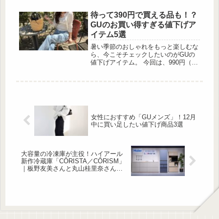
1,500円でお釣りが来るプチプラなが
ら、差が付くスタイリングが楽しめる
待って390円で買える品も！？
しまむらのスウェットを紹介します。
GUのお買い得すぎる値下げア
他のブランドで既に購入済み…という
イテム5選
方でもこの安さならワードローブに追
加しやすいので要Checkです！季節を
暑い季節のおしゃれをもっと楽しむな
問わず着回しやすい裏毛素材の「BIG
ら、今こそチェックしたいのがGUの
トレーナー」 出典:rumi様ご提供 裏...
値下げアイテム。 今回は、990円（税
込）以下で購入できるアイテムの中か
ら、機能性もデザイン性も兼ね備えた
優秀アイテムを厳選しました。 売り
切れ前にチェ […]
女性におすすめ「GUメンズ」！12月
中に買い足したい値下げ商品3選
大容量の冷凍庫が主役！ハイアール
新作冷蔵庫「CŌRISTA／CŌRISM」
｜板野友美さんと丸山桂里奈さん
「冷凍庫不足」のリアルな悩みをト
ーク