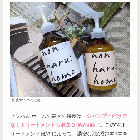
出典:beautyまとめ
ノンハル ホームの最大の特長は、
シャンプーだけで
なくトリートメントも泡立つ“W泡設計”
。この“泡ト
リートメント発想”によって、濃密な泡が髪1本1本を