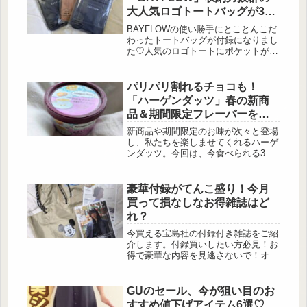
マンスに優れた1,300円以下のアイテ
大人気ロゴトートバッグが3色
ムだけを厳選。透け感、シルエット、
同時に登場♡
着心地までしっかり計算された仕上が
BAYFLOWの使い勝手にとことんこだ
りで、「安いから」ではなく「使える
わったトートバッグが付録になりまし
から」選びたくなるものばかりです。
た♡人気のロゴトートにポケットが5
デイリーコーデの底上げに、ぜひチェ
つも付き、収納力抜群なスタイルに！
ックしてみてください♡...
ブラック、ネイビー、キャメルの3色
が同時に登場です☆詳しくご紹介して
パリパリ割れるチョコも！
いきます！BAYFLOW 収納5ポケット
「ハーゲンダッツ」春の新商
LOGO TOTE BAG BOOK 出典:beauty
品＆期間限定フレーバーを実
まとめ 付録：BAYFLOW［ベイフロ
食
ー］収納5ポケット LOGO TOTE BAG
新商品や期間限定のお味が次々と登場
出典:beautyまとめ...
し、私たちを楽しませてくれるハーゲ
ンダッツ。今回は、今食べられる3つ
のフレーバーを実食にて紹介していき
ます。食べ逃し注意でチェックしてみ
てくださいね。ハーゲンダッツ ミニ
豪華付録がてんこ盛り！今月
カップ『紅茶＆クッキー～優雅なティ
買って損なしなお得雑誌はど
ータイム～』（期間限定） 出
れ？
典:beautyまとめ 4月22日から発売に
なるミニカップ『紅茶＆クッキー～優
今買える宝島社の付録付き雑誌をご紹
雅なティータイム～』は、紅茶ととも
介します。付録買いしたい方必見！お
にお菓子や軽食を楽しむ「アフタヌー
得で豪華な内容を見逃さないで！オト
ンティー」から着想を...
ナミューズ 2025年7月号 出典:beauty
まとめ 付録：コールマン／ミッキー
マウス両A面トートバッグ 出
GUのセール、今が狙い目のお
典:beautyまとめ 出典:beautyまとめ
すすめ値下げアイテム6選♡