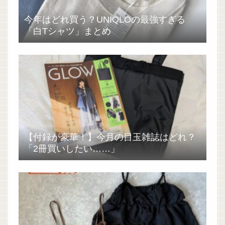
今年はどれ買う？UNIQLOの最強すぎる
「白Tシャツ」まとめ
【付録が豪華！】今月の目玉雑誌はどれ？
「2冊買いしたい……」