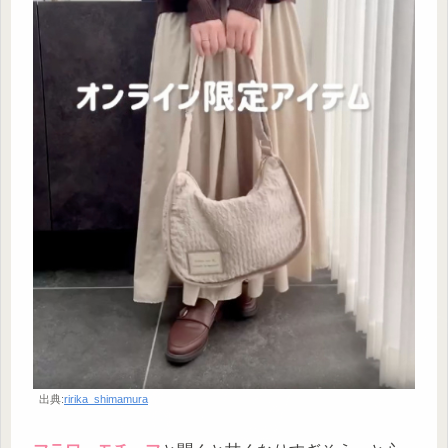
出典:
ririka_shimamura