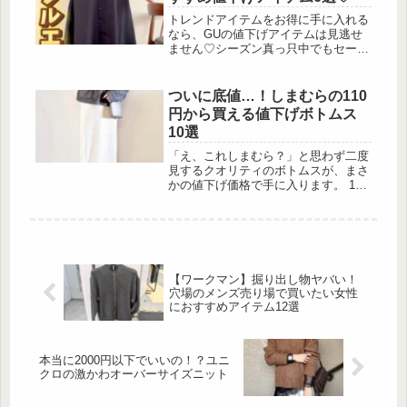
出典:beautyまとめ 特別付録は、コー
ルマンとミッキーマウスのトートバッ
トレンドアイテムをお得に手に入れる
グです☆ベ...
なら、GUの値下げアイテムは見逃せ
ません♡シーズン真っ只中でもセール
価格になっているアイテムが続々登場
しており、おしゃれ好きの間でも話題
になっています。そこで今回は、GU
ついに底値…！しまむらの110
で値下げ中の人気アイテムを厳選して
円から買える値下げボトムス
ご紹介！着回し力抜群のトップスか
10選
ら、今すぐ活躍するボトムスやワンピ
ースまで、30代・40代にも取り入れや
「え、これしまむら？」と思わず二度
すいアイテムをピックアップしまし
見するクオリティのボトムスが、まさ
た。
かの値下げ価格で手に入ります。 110
円〜990円という信じられない価格で
スカート・パンツ・サロペットが勢揃
い。在庫があるうちに最寄りの店舗へ
急いで！ […]
【ワークマン】掘り出し物ヤバい！
穴場のメンズ売り場で買いたい女性
におすすめアイテム12選
本当に2000円以下でいいの！？ユニ
クロの激かわオーバーサイズニット