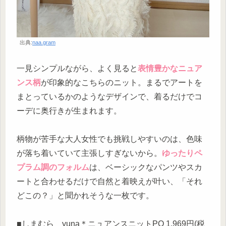
出典:
naa.gram
一見シンプルながら、よく見ると
表情豊かなニュア
ンス柄
が印象的なこちらのニット。まるでアートを
まとっているかのようなデザインで、着るだけでコ
ーデに奥行きが生まれます。
柄物が苦手な大人女性でも挑戦しやすいのは、色味
が落ち着いていて主張しすぎないから。
ゆったりペ
プラム調のフォルム
は、ベーシックなパンツやスカ
ートと合わせるだけで自然と着映えが叶い、「それ
どこの？」と聞かれそうな一枚です。
■しまむら yuna＊ニュアンスニットPO 1,969円(税