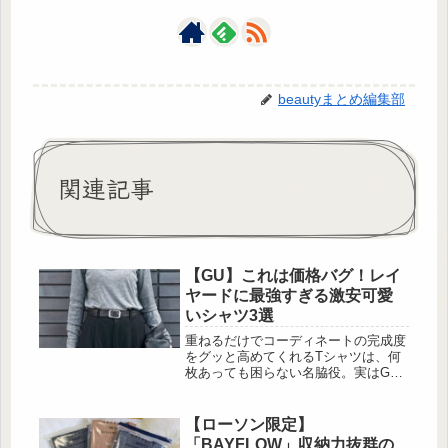
beautyまとめ編集部
関連記事
【GU】これは価格バグ！レイ
ヤードに最強すぎる激安可愛
いシャツ3選
重ねるだけでコーディネートの完成度
をグッと高めてくれるTシャツは、何
枚あっても困らない名脇役。実はGU
には、思わず二度見してしまうほどの
激安価格で、レイヤードに大活躍する
優秀Tシャツが揃っているんです。今
【ローソン限定】
回はその中から、特にコストパフォー
「BAYFLOW」収納力抜群の