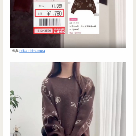
出典:
ririka_shimamura