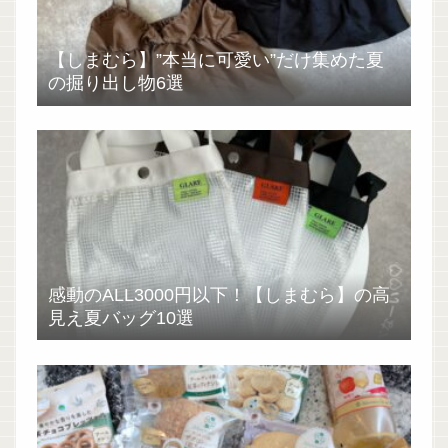
【しまむら】”本当に可愛い”だけ集めた夏
の掘り出し物6選
感動のALL3000円以下！【しまむら】の高
見え夏バッグ10選