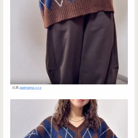
出典:
aiaimama.v.v.v