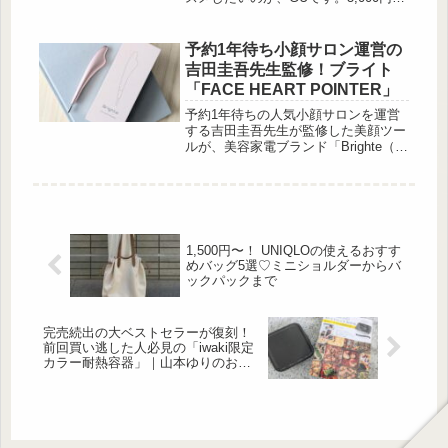
お釣りが来る価格で探し求めているジ
ャケットが手に入るとあって、Check
して損はないでしょう。また、コート
予約1年待ち小顔サロン運営の
を着るまでの期間に使えるアウターを
吉田圭吾先生監修！ブライト
探している方にとっても役立ちます
「FACE HEART POINTER」
よ！着痩せ効果を発揮してくれる「ダ
ブルブレストジャケット」 出典:ko様
予約1年待ちの人気小顔サロンを運営
ご提供 リサイクルポリエステル繊維
する吉田圭吾先生が監修した美顔ツー
を使用した環境に優しい「ダブルブレ
ルが、美容家電ブランド「Brighte（ブ
ストジャケッ...
ライト）」から登場。“ほぐす”と“流
す”というサロンメソッドを自宅でも
再現できる一体型ツール「FACE HEA
[…]
1,500円〜！ UNIQLOの使えるおすす
めバッグ5選♡ミニショルダーからバ
ックパックまで
完売続出の大ベストセラーが復刻！
前回買い逃した人必見の「iwaki限定
カラー耐熱容器」｜山本ゆりのおい
しいレシピBOOK