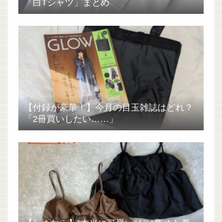
「白Tシャツ」まとめ
【付録が豪華！】今月の目玉雑誌はどれ？
「2冊買いしたい……」