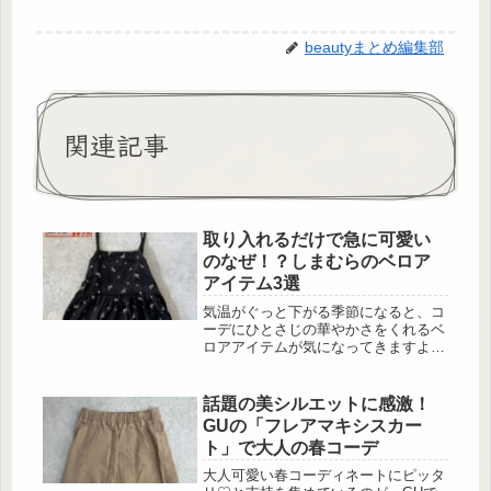
beautyまとめ編集部
関連記事
取り入れるだけで急に可愛い
のなぜ！？しまむらのベロア
アイテム3選
気温がぐっと下がる季節になると、コ
ーデにひとさじの華やかさをくれるベ
ロアアイテムが気になってきますよ
ね。そんな今チェックしておきたいの
が、プチプラなのに高見えすると話題
のしまむらのベロアシリーズ。キャミ
話題の美シルエットに感激！
チュニック、ナロースカート、ビスチ
GUの「フレアマキシスカー
ェと、トレンド感たっぷりのアイテム
ト」で大人の春コーデ
がそろっています。しかも、すべて
1,089円(税込)というお財布に優しい価
大人可愛い春コーディネートにピッタ
格で手に入るから、ワードローブにま