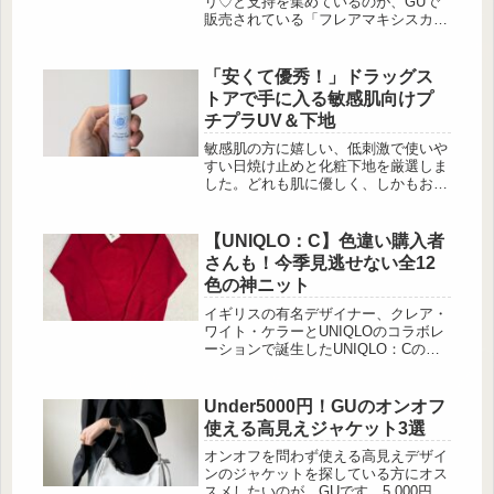
リ♡と支持を集めているのが、GUで
とめてお迎えしたくなること間違いな
販売されている「フレアマキシスカー
し。今回は、大人女子でも取り入れや
ト」です。プチプラを感じさせない美
すい着回し力抜群のベロアアイテム
しいシルエットが高見えすると大人女
と、...
子からも人気を集めているスカート
「安くて優秀！」ドラッグス
は、在庫が豊富な今のうちに手に入れ
トアで手に入る敏感肌向けプ
ておくのがベストです！今回は淡色女
チプラUV＆下地
子スタイルにもマッチするベージュの
「フレアマキシスカート」を使ったコ
敏感肌の方に嬉しい、低刺激で使いや
ーディネートも紹介します。GUの大
すい日焼け止めと化粧下地を厳選しま
人可愛い「フレアマキシスカート」と
した。どれも肌に優しく、しかもお手
は この投稿をInstagramで見...
頃価格で手に入るのが嬉しいポイン
ト！バラエティショップやドラッグス
トアで簡単にチェックできるので、ぜ
【UNIQLO：C】色違い購入者
ひお気に入りのアイテムを見つけてみ
さんも！今季見逃せない全12
てくださいね。紫外線予報「ノンケミ
色の神ニット
カルUVクリアミストM」メイクの上
からもOKなミスト日焼け止め 出
イギリスの有名デザイナー、クレア・
典:beautyまとめ 紫外線予報の「ノン
ワイト・ケラーとUNIQLOのコラボレ
ケミカルUVクリアミストM...
ーションで誕生したUNIQLO：Cの
2025年秋冬コレクション。色違い購入
者が続出している素敵なニットをご紹
介します！カジュアル派は見逃せない
Under5000円！GUのオンオフ
「スムースコットンクルーネックセー
使える高見えジャケット3選
ター」 この投稿をInstagramで見る
(@kanaripo216)がシェアした投稿画像
オンオフを問わず使える高見えデザイ
のようにカラー違いで購入するリピー
ンのジャケットを探している方にオス
ターが続出している「スム...
スメしたいのが、GUです。5,000円で