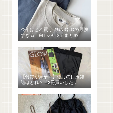
今年はどれ買う？UNIQLOの最強
すぎる「白Tシャツ」まとめ
【付録が豪華！】今月の目玉雑
誌はどれ？「2冊買いした
い……」