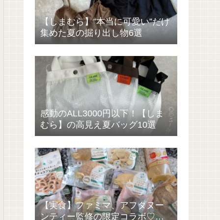
【しまむら】”本当に可愛い”だけ
集めた夏の掘り出し物6選
感動のALL3000円以下！【しま
むら】の高見え夏バッグ10選
【実食】ファミマ、アフタヌー
ンティー監修の限定コラボ♡過