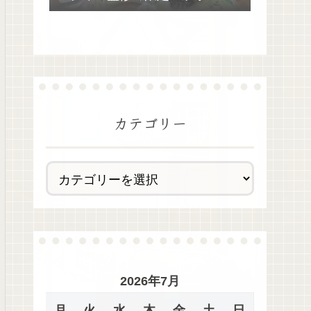
去最多全28種類が絶品過ぎた！
カテゴリー
2026年7月
月
火
水
木
金
土
日