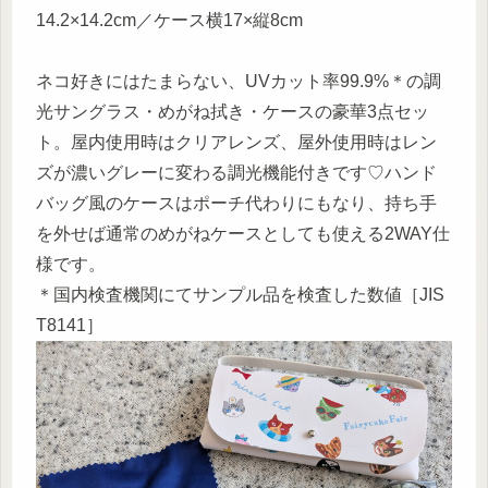
14.2×14.2cm／ケース横17×縦8cm
ネコ好きにはたまらない、UVカット率99.9%＊の調
光サングラス・めがね拭き・ケースの豪華3点セッ
ト。屋内使用時はクリアレンズ、屋外使用時はレン
ズが濃いグレーに変わる調光機能付きです♡ハンド
バッグ風のケースはポーチ代わりにもなり、持ち手
を外せば通常のめがねケースとしても使える2WAY仕
様です。
＊国内検査機関にてサンプル品を検査した数値［JIS
T8141］