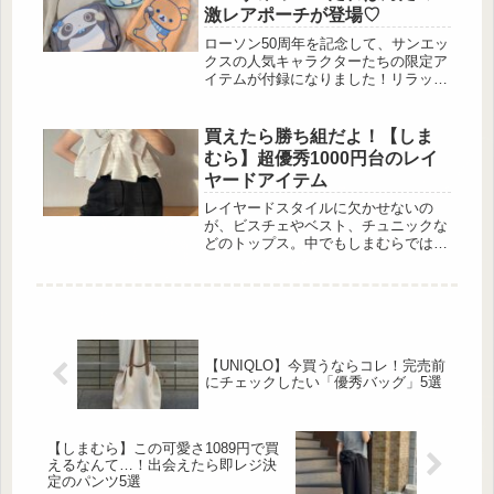
ポーチ 出典:beautyまとめ ■吉徳の
激レアポーチが登場♡
ぬいぐるみ チンチラのぬいぐるみポ
ーチBOOK（宝島社）価格：3,289円
ローソン50周年を記念して、サンエッ
（税込）発売日：2025年11月8日
クスの人気キャラクターたちの限定ア
（土）■サイズ(約)：H16×W9×D12c...
イテムが付録になりました！リラック
マ、すみっコぐらしのとかげ、たれぱ
んだの3種類が同時に登場です♪それぞ
れローソンらしい青と白のストライプ
買えたら勝ち組だよ！【しま
を身につけた、今しか手に入らない限
むら】超優秀1000円台のレイ
定デザインです♡詳しくご紹介してい
ヤードアイテム
きます！LAWSON×San-X Characters
キャラポーチBOOK 出典:beautyまと
レイヤードスタイルに欠かせないの
め 付録：キャラポーチリラックマver.
が、ビスチェやベスト、チュニックな
...
どのトップス。中でもしまむらでは、
1,000円台で手に入る可愛くてトレン
ド感たっぷりのアイテムが続々登場し
ていますよ。今回は、その中から5点
のアイテムを厳選してご紹介。フェミ
ニン派もカジュアル派も、思わず手に
取りたくなる一着がきっと見つかるは
【UNIQLO】今買うならコレ！完売前
ずです！リボン×ビスチェで甘さをプ
にチェックしたい「優秀バッグ」5選
ラス 出典:r_i_c_o_r_i様ご提供 出
典:r_i_c_o_r_i様ご提供...
【しまむら】この可愛さ1089円で買
えるなんて…！出会えたら即レジ決
定のパンツ5選