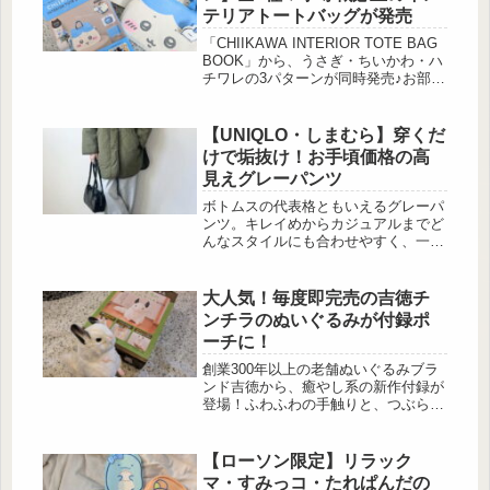
テリアトートバッグが発売
「CHIIKAWA INTERIOR TOTE BAG
BOOK」から、うさぎ・ちいかわ・ハ
チワレの3パターンが同時発売♪お部屋
にそのまま置いておきたくなる、大人
かわいいインテリアトートバッグで
す。 CHIIKAWA（ち […]
【UNIQLO・しまむら】穿くだ
けで垢抜け！お手頃価格の高
見えグレーパンツ
ボトムスの代表格ともいえるグレーパ
ンツ。キレイめからカジュアルまでど
んなスタイルにも合わせやすく、一本
は持っておきたい定番アイテムですよ
ね。今回はUNIQLOとしまむらで見つ
けた、デザインも価格も魅力的なグレ
大人気！毎度即完売の吉徳チ
ーパンツをご紹介します。オシャレさ
ンチラのぬいぐるみが付録ポ
だけでなく、機能面でも活躍してくれ
ーチに！
る優秀なボトムスが揃っていますよ。
リラックス感とこなれ感を両立 出
創業300年以上の老舗ぬいぐるみブラ
典:ko.wear様ご提供 出典:ko.wear様ご
ンド吉徳から、癒やし系の新作付録が
提供 スウェット...
登場！ふわふわの手触りと、つぶらな
瞳がたまらない「チンチラのぬいぐる
みポーチ」をご紹介します♡吉徳のぬ
いぐるみ チンチラのぬいぐるみポー
【ローソン限定】リラック
チBOOK付録：チンチラのぬいぐるみ
マ・すみっコ・たれぱんだの