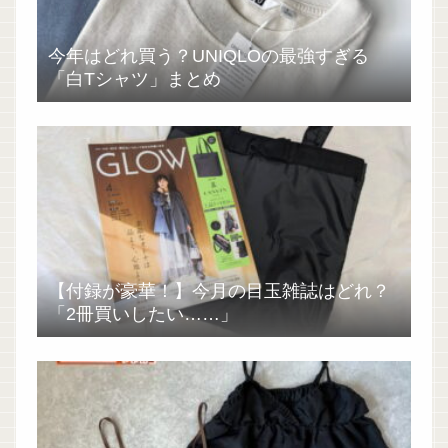
今年はどれ買う？UNIQLOの最強すぎる
「白Tシャツ」まとめ
【付録が豪華！】今月の目玉雑誌はどれ？
「2冊買いしたい……」