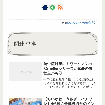
beautyまとめ編集部
関連記事
熱中症対策に！ワークマンの
XShelterシリーズが猛暑の救
世主かも♡
今年の夏も猛暑予報…。外に出るだけ
で体力を奪われるような暑さに、「少
しでも快適に過ごしたい！」と感じて
いる人も多いのではないでしょうか？
そんな今注目したいのが、ワークマン
のXShelter（エックスシェルター）シ
【ちいかわ・うさぎ・ハチワ
リーズ […]
レ】全3種♡争奪戦必至のイン