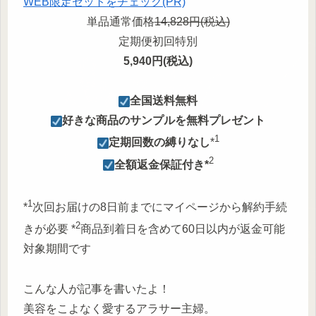
WEB限定セットをチェック(PR)
単品通常価格
14,828円(税込)
定期便初回特別
5,940円(税込)
︎全国送料無料
︎好きな商品のサンプルを無料プレゼント
1
定期回数の縛りなし
*
2
︎全額返金保証付き*
1
*
次回お届けの8日前までにマイページから解約手続
2
きが必要 *
商品到着日を含めて60日以内が返金可能
対象期間です
こんな人が記事を書いたよ！
美容をこよなく愛するアラサー主婦。