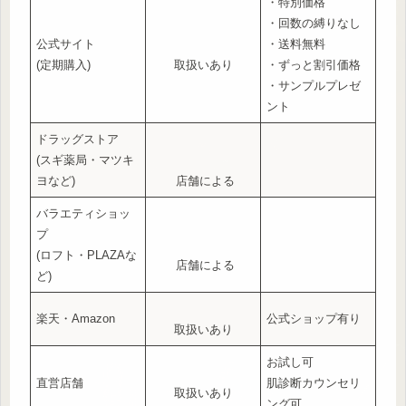
・特別価格
・回数の縛りなし
公式サイト
・送料無料
(定期購入)
取扱いあり
・ずっと割引価格
・サンプルプレゼ
ント
ドラッグストア
(スギ薬局・マツキ
ヨなど)
店舗による
バラエティショッ
プ
(ロフト・PLAZAな
店舗による
ど)
楽天・Amazon
公式ショップ有り
取扱いあり
お試し可
直営店舗
肌診断カウンセリ
取扱いあり
ング可