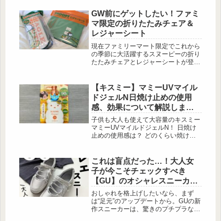
を集めています。さっと羽織るだけで
コーデが今っぽくまとまり、体型カバ
GW前にゲットしたい！ファミ
ーにも役立つのが嬉しいポイント。今
マ限定の折りたたみチェア＆
回は、着こなし例とあわせてその魅力
レジャーシート
をチェックしていきます。体型カバー
にも役立つ「フェザーVネックニット
現在ファミリーマート限定でこれから
カーディガン」 この投稿をInstagram
の季節に大活躍するスヌーピーの折り
で見る ...
たたみチェアとレジャーシートが登場
しています。ピクニックやスポーツ観
戦、フェスなどで使いたい可愛いデザ
インに注目です！ SNOOPY BEAGLE
【キスミー】マミーUVマイル
SCOUTS 軽くて丈夫！ 折りたたみチ
ドジェルN日焼け止めの使用
ェア BOOK・SNOOPY BEAGLE
感、効果について解説しま
SCOUTS レジャーシート BOOK 出
す！
典:beautyまとめ 付録：SNOOPY
子供も大人も使えて大容量のキスミー
BEAGLE SCOUTS[スヌーピー ビー...
マミーUVマイルドジェルN！ 日焼け
止めの使用感は？ どのくらい焼けな
い？ 実際に使用して解説します！ 商
品の特徴 食品成分※にこだわってつ
くった無添加UVシリーズ。 子供の敏
これは盲点だった…！大人女
感なお肌を […]
子が今こそチェックすべき
【GU】のオシャレスニーカー
♡
おしゃれを格上げしたいなら、まず
は“足元”のアップデートから。GUの新
作スニーカーは、驚きのプチプラなの
に高見え確実なアイテムばかり。今回