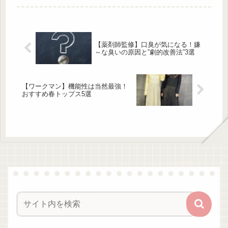
は、毎日履きたくなる「歩きやすさ」
と「可愛さ」を兼ね備えた注目の2足
をご紹介します。大人女子のデイリー
コーデにすっと馴染む一足が、きっと
見つかりますよ♡コーデに取り入れや
【薬剤師監修】口臭が気になる！嫌
すいクラシックな一足「知らなかっ
～な臭いの原因と‟劇的改善法”3選
た！」大人女子に刺さる【GU】のス
ニーカーがめっちゃお洒落♡あえて
出典:marino12...
【ワークマン】機能性は当然最強！
おすすめ春トップス5選