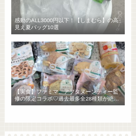
感動のALL3000円以下！【しまむら】の高
見え夏バッグ10選
【実食】ファミマ、アフタヌーンティー監
修の限定コラボ♡過去最多全28種類が絶品
過ぎた！