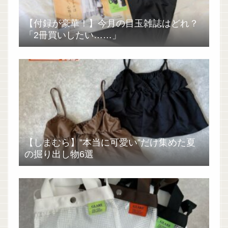
【付録が豪華！】今月の目玉雑誌はどれ？
「2冊買いしたい……」
【しまむら】”本当に可愛い”だけ集めた夏
の掘り出し物6選