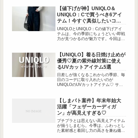
【値下げが神】UNIQLO＆
UNIQLO：Cで買うべき6アイ
テム！今すぐ真似したいコー
デも
UNIQLOとUNIQLO：Cの値下げアイ
テムは、今の季節にちょうどいい即戦
力が見つかるのが魅力です。今回は、
1,290円(税込)まで下がったトップスか
ら、スタイルアップが狙えるシャツや
パンツ、オンオフ頼れるジャケットま
【UNIQLO】着る日焼け止めが
で、今買って長く使えるおすすめを厳
優秀♡夏の紫外線対策に使え
選しました。実際のコーディネートも
るUVカットアイテム5選
一緒に紹介しているので、手持ち服に
どう合わせるかもイメージしやすいは
日差しが強くなるこれからの季節、毎
ず。気になるものはサイズが揃ってい
日のコーデに取り入れたいのが
るうちにチェックしてみてください
UNIQLOのUVカットアイテム♡ サッ
ね！季節を問わず着回せる「スウェッ
と羽織れるカーディガンから、1枚で
トクロップ...
着映えるトップス、動きやすいパンツ
まで、夏のおしゃれを楽しみながら紫
【しまパト案件】年末年始大
外線対策ができる […]
活躍「フェザーカーディガ
ン」が高見えすぎる♡
プチプラとは思えない高見えアイテム
が揃うしまむら。今季は、ふわっとし
た素材感と着回し力の高さを兼ね備え
たフェザーニットカーディガンが注目