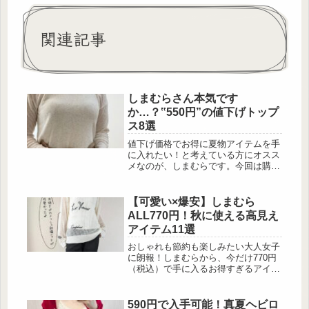
関連記事
しまむらさん本気です
か…？‟550円”の値下げトップ
ス8選
値下げ価格でお得に夏物アイテムを手
に入れたい！と考えている方にオスス
メなのが、しまむらです。今回は購入
後すぐに活躍してくれる550円(税込)
以下のトップスだけをまとめてみまし
た。まだまだ暑い日が続きそうなの
【可愛い×爆安】しまむら
で、夏物をクローゼットに追加しても
ALL770円！秋に使える高見え
来年まで待たずに着用出来ますよ♡ヘ
アイテム11選
ルシーに肌見せ出来るレイヤード風プ
ルオーバー 出典:3姉妹mama lily様ご
おしゃれも節約も楽しみたい大人女子
提供 肩をチラリと肌見せ出来るプル
に朗報！しまむらから、今だけ770円
オーバーは、レイヤード風の仕上がり
（税込）で手に入るお得すぎるアイテ
ながら実際...
ムが大集合しています。 トレンドを
押さえたデザインから着回し力抜群の
定番まで、どれもプチプラとは思えな
590円で入手可能！真夏ヘビロ