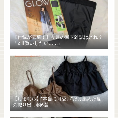
【付録が豪華！】今月の目玉雑誌はどれ？
「2冊買いしたい……」
【しまむら】”本当に可愛い”だけ集めた夏
の掘り出し物6選