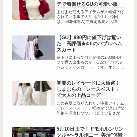
い高見え感が魅力。 今回はその中か
テで着倒せるGUの可愛い服
ら、秋のおしゃれに取り入れたい11ア
イテムをまとめてご紹介します♡ 秋
まだまだ使えるアイテムが大幅値下げ
まで使える大人可愛いメッシュニット
されている事で大注目のGU。今回
出典:marino12131 透け感が涼しげな
は、590円(税込)で買える夏大活躍の
メッシュニットは、夏から秋への季節
アイテムをご紹介します。CUTEなハ
の変わり...
イスペックキャミソール 出典:AIRI様
ご提供 「コットンブレンドクロップ
【GU】990円に値下げは驚い
ドキャミソール(ドライ)(ハート)」
た！高評価★4.6のバブルヘム
は、肌触りが良く着心地も快適なポイ
スカート
ンテール素材を使用しており、羽織り
アイテムとのレイヤードスタイルがオ
値下げによって何と定価の2,000円オ
ススメのアイテム。ストレッチ、吸汗
フで購入出来るのが、GUの「バブル
速乾、抗菌防臭、吸湿・放湿機能を兼
ヘムミディスカート」です。オンライ
ね備えたハイスペ...
ンストアで★4.6の高評価を獲得して
いるスカートが、990円(税込)という
安さで購入出来るチャンスはそう滅多
初夏のレイヤードに大活躍！
にありません。その為、この機会に是
しまむらの「レースベスト」
非挑戦してみませんか？★4.6の高評
で大人の上品コーデ
価ながら990円(税込)！GUの「バブル
ヘムミディスカート」 出典:低身長
この春夏に取り入れたい注目アイテム
YURI様ご提供 GUの「バブルヘムミデ
「レースベスト」。軽やかで涼しげな
ィスカート」は、元々2,990円(...
印象を演出しつつ、ほどよい甘さが大
人の上品さをプラスしてくれます。
しまむらから登場したレースベスト
は、トレンドのレイヤードスタイルに
5月10日まで！ドモホルンリン
ぴったり。シンプルなトップスにサッ
クル×ヘラルボニー“美活”体験