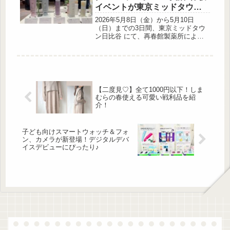
と羽織るだけで、季節感あふれる着こ
イベントが東京ミッドタウン
なしが完成しますよ。ペプラムシルエ
日比谷で開催
ットが可愛い♡ 出典:_da_aco_様ご提
2026年5月8日（金）から5月10日
供 レースペプラムベストは、ウエス
（日）までの3日間、東京ミッドタウ
ト部分がペプラムシルエットになって
ン日比谷 にて、再春館製薬所による
いることが特徴。ウエストライ...
POP-UPイベント「美活カフェ2026
Bloom at 東京ミッドタウン日比谷」
が開催中です。 今回で第4弾と […]
【二度見♡】全て1000円以下！しま
むらの春使える可愛い戦利品を紹
介！
子ども向けスマートウォッチ＆フォ
ン、カメラが新登場！デジタルデバ
イスデビューにぴったり♪