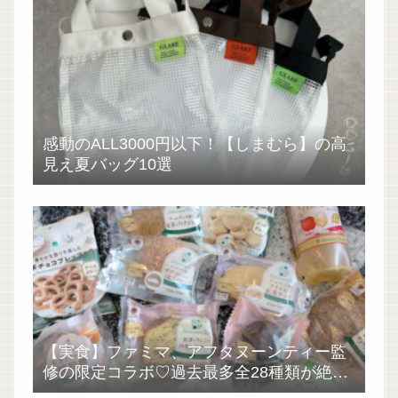
感動のALL3000円以下！【しまむら】の高
見え夏バッグ10選
【実食】ファミマ、アフタヌーンティー監
修の限定コラボ♡過去最多全28種類が絶品
過ぎた！