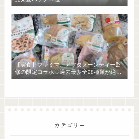
【実食】ファミマ、アフタヌーンティー監
修の限定コラボ♡過去最多全28種類が絶品
過ぎた！
カテゴリー