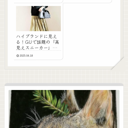
「NAIA」を体験
ハイブランドに見え
る！GUで話題の「高
見えスニーカー」教
えちゃう！
2025.04.18