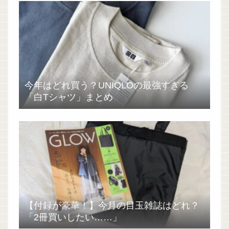
今年はどれ買う？UNIQLOの最強すぎる
「白Tシャツ」まとめ
【付録が豪華！】今月の目玉雑誌はどれ？
「2冊買いしたい……」