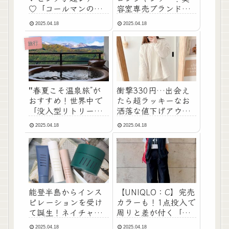
♡「コールマンのビ
容室専売ブランドの
ッグトート」が付録
ヘアケアアイテムを
2025.04.18
2025.04.18
です！
紹介。カラーケア、
スタイリング剤、ド
旅行
ラッグストアで買え
る品も
‟春夏こそ温泉旅”が
衝撃330円…出会え
おすすめ！世界中で
たら超ラッキーなお
「没入型リトリート
洒落な値下げアウタ
旅」がトレンドに｜
ー9選
2025.04.18
2025.04.18
Booking.comが2025
年GW旅行トレンド予
測発表
能登半島からインス
【UNIQLO：C】完売
ピレーションを受け
カラーも！1点投入で
て誕生！ネイチャー
周りと差が付く「バ
サイエンスコスメ
ズりベスト」
2025.04.18
2025.04.18