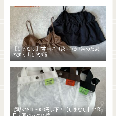
【しまむら】”本当に可愛い”だけ集めた夏
の掘り出し物6選
感動のALL3000円以下！【しまむら】の高
見え夏バッグ10選