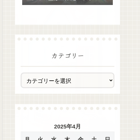
去最多全28種類が絶品過ぎた！
カテゴリー
2025年4月
月
火
水
木
金
土
日