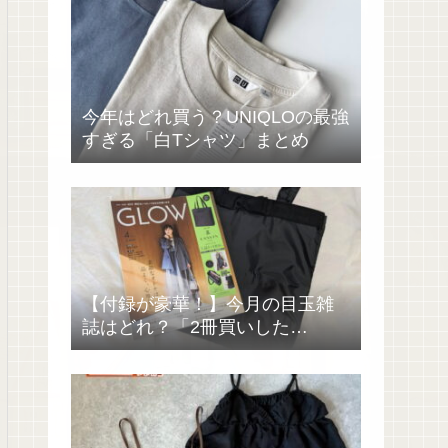
今年はどれ買う？UNIQLOの最強
すぎる「白Tシャツ」まとめ
【付録が豪華！】今月の目玉雑
誌はどれ？「2冊買いした
い……」