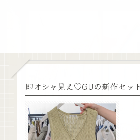
即オシャ見え♡GUの新作セッ