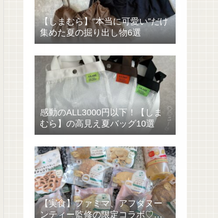
【しまむら】”本当に可愛い”だけ
集めた夏の掘り出し物6選
感動のALL3000円以下！【しま
むら】の高見え夏バッグ10選
【実食】ファミマ、アフタヌー
ンティー監修の限定コラボ♡過