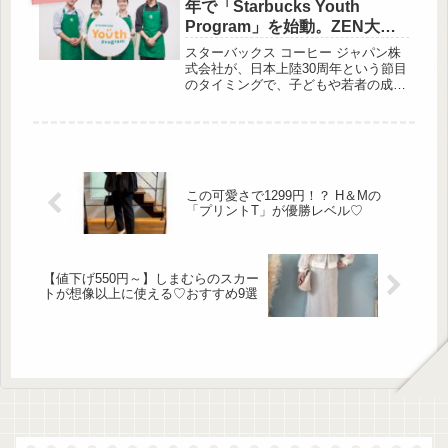
年で「Starbucks Youth
るだけで一気に秋らしさをプラスでき
Program」を始動。ZEN大学
ますよ。しまむらでは、今すぐ着られ
と連携の奨学金制度も
て季節を先取りできるブラウンアイテ
スターバックス コーヒー ジャパン株
ムが勢揃い中。今回はその中からトッ
式会社が、日本上陸30周年という節目
プスやジャケットを中心におすすめ商
のタイミングで、子どもや若者の成長
品をご紹介します。大人シルエットで
を支える新たな取り組み「Starbucks
着映えるジャケット ...
Youth Program」をスタートさせまし
た。今回、この発表にあわ […]
この可愛さで1299円！？ H＆Mの
「プリントT」が優勝レベル♡
【値下げ550円～】しまむらのスカー
トが想像以上に使える♡おすすめ9選