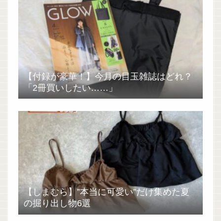
【付録が豪華！】今月の目玉雑誌はどれ？
「2冊買いしたい……」
【しまむら】”本当に可愛い”だけ集めた夏
の掘り出し物6選