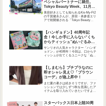
ペシャルパートナーに就任。
Tokyo Beauty Week、11月19
日スタート！
美容好きとしても知られるKis-My-Ft2
の千賀健永さんが、原宿・表参道エリ
アで初開催される「Tokyo Beauty
Week」のスペシャルパートナーに就
任。11月19日（水）〜25日（火）の7
日間にわたり開催される同イベント
【ハンギョドン】40周年記
は、約50ブランドが参画する体験型ビ
念！今しか手に入らない“くち
ューティーイベント「Tokyo Beauty
からティッシュ”ぬいぐるみケ
Studio」を中心に、最新の美容体験を
ース♡
発信します。多様性と創造性を発信す
サンリオの人気キャラクター「ハンギ
る新たな美容の祭典 （C）「Tokyo
ョドン」が40周年！今回は、口からテ
Beauty Wee...
ィッシュが出てくるユニークな「ぬい
ぐるみティッシュケースBOOK」を紹
介します。見た目のインパクトはもち
ろん、実用性もばっちりでお部屋のア
【しまむら】プチプラなのに
クセントにもぴったりです♡ハンギョ
即オシャレ見え♡「ブラウン
ドン 40周年！ くちから出てくる ぬい
コーデ」が急上昇中！
ぐるみティッシュケースBOOK付録：
ぬいぐるみティッシュケース 出
まだ夏の暑さは続きそうですが、ファ
典:beautyまとめ ■ハンギョドン 40周
ッションでは少しずつ秋を意識したア
年！ くちから出てくる ぬいぐるみ...
イテムを取り入れていきたいですよ
ね。そんなときに活躍してくれるの
が、落ち着いた雰囲気のあるブラウン
カラーです。大人っぽい印象を与えて
スターバックス日本上陸30周
その他
くれるブラウンは、コーデに取り入れ