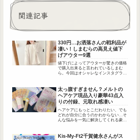
関連記事
330円…お洒落さんの戦利品が
凄い！しまむらの高見え値下
げアウター9選
値下げによってアウターが驚きの価格
で購入出来ると言われているしまむ
ら。今回はオシャレなインスタグラマ
ーが購入した、1,650円(税込)以下のア
イテムだけをピックアップしてみまし
た。いずれもプチプラを感じさせない
太っ腹すぎません？メルトの
だけでなく、春用としても使えるアイ
ヘアケア現品入り豪華43点入
テムもあるので見逃し厳禁です！ライ
りの付録、元取れ感凄い
トアウターとして使えるゆるっと可愛
いカーディガン この投稿をInstagram
ヘアケアにもっとこだわりたい、でも
で見る (@sua_sima)がシェアした投...
どれが自分に合うのかわからない…そ
んな悩みを一気に解決してくれる豪華
なムック本が登場しました♡ 宝島社
から発売された「melt Hair Care フル
ライン コレクション Book」は […]
Kis-My-Ft2千賀健永さんがス