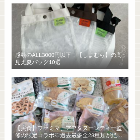
感動のALL3000円以下！【しまむら】の高
見え夏バッグ10選
【実食】ファミマ、アフタヌーンティー監
修の限定コラボ♡過去最多全28種類が絶品