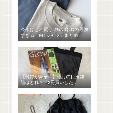
今年はどれ買う？UNIQLOの最強
すぎる「白Tシャツ」まとめ
【付録が豪華！】今月の目玉雑
誌はどれ？「2冊買いした
い……」