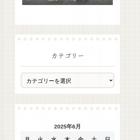
去最多全28種類が絶品過ぎた！
カテゴリー
2025年6月
月
火
水
木
金
土
日