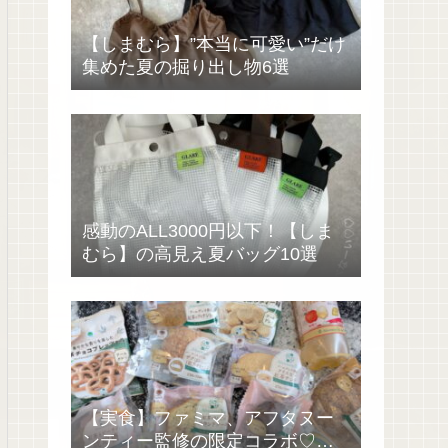
【しまむら】”本当に可愛い”だけ
集めた夏の掘り出し物6選
感動のALL3000円以下！【しま
むら】の高見え夏バッグ10選
【実食】ファミマ、アフタヌー
ンティー監修の限定コラボ♡過