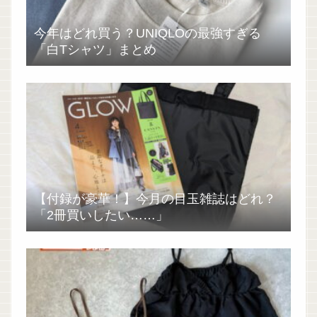
今年はどれ買う？UNIQLOの最強すぎる
「白Tシャツ」まとめ
【付録が豪華！】今月の目玉雑誌はどれ？
「2冊買いしたい……」