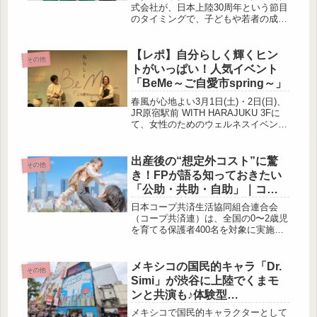
式会社が、日本上陸30周年という節目
のタイミングで、子どもや若者の成長
を支える新たな取り組み「Starbucks
Youth Program」をスタートさせまし
た。今回、この発表にあわ […]
【レポ】自分らしく輝くヒン
その他
トがいっぱい！人気イベント
「BeMe～ご自愛市spring～」
春風が心地よい3月1日(土)・2日(日)、
JR原宿駅前 WITH HARAJUKU 3Fに
て、女性のためのウェルネスイベント
「BeMe私らしく ～ご自愛市spring
～」が開催されました！主催は主婦の
友社と毎日新聞社。前回開催された秋
出産後の“想定外コスト”に驚
その他
のご自愛市も大好評。今回はさらにパ
き！FPが語る知っておきたい
ワーアップした内容で、会場は多くの
「公助・共助・自助」｜コー
女性で賑わっていました。国際女性デ
プ共済
ーを記念して開催！ 出典:健タメ！ こ
日本コープ共済生活協同組合連合会
のイベントは、国際女性デーに合わせ
（コープ共済連）は、全国の0〜2歳児
て開催されたということで、女性...
を育てる保護者400名を対象に実施し
た「出産後の想定外コストに関する実
態調査2025」の結果を発表しました。
この調査では、出産後の医療費や関連
メキシコの国民的キャラ「Dr.
その他
費用における“想定外の出費”の実態を
Simi」が渋谷に上陸でくまモ
明らかにし、あわせて行われた報道関
ンと共演も♪体験型
係者向けラウンドテーブルには、ママ
POPUP「Dr. Simi TOKYO」
FP（ファイナンシャルプランナー）
メキシコで国民的キャラクターとして