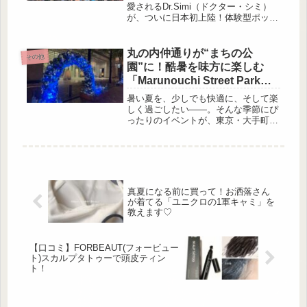
の氏家祥美さんも登壇。調査とディス
レポート
愛されるDr.Simi（ドクター・シミ）
カッションを通じて見えてきたのは、
が、ついに日本初上陸！体験型ポップ
「公助・共助・自助」を正しく理解
アップ「Dr. Simi TOKYO〜メキシコ
し、上手に組み合わせて備えること
から来たドクターシミのハッピーテー
の...
マパーク〜」が2026年4月13 […]
丸の内仲通りが“まちの公
その他
園”に！酷暑を味方に楽しむ
「Marunouchi Street Park
2026 Summer」開催
暑い夏を、少しでも快適に、そして楽
しく過ごしたい——。そんな季節にぴ
ったりのイベントが、東京・大手町・
丸の内エリアで開催されています。
2026年7月24日（金）から8月23日
（日）まで開催される「Marunouchi S
[…]
真夏になる前に買って！お洒落さん
が着てる「ユニクロの1軍キャミ」を
教えます♡
【口コミ】FORBEAUT(フォービュー
ト)スカルプタトゥーで頭皮ティン
ト！