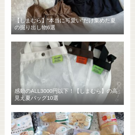
【しまむら】”本当に可愛い”だけ集めた夏
の掘り出し物6選
感動のALL3000円以下！【しまむら】の高
見え夏バッグ10選