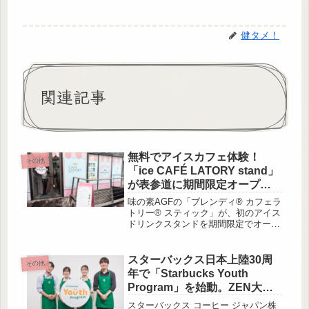
健タメ！
関連記事
無料でアイスカフェ体験！
その他
「ice CAFÉ LATORY stand」
が表参道に期間限定オープン
中♡
味の素AGFの「ブレンディ® カフェラ
トリー® スティック」が、初のアイス
ドリンクスタンドを期間限定でオープ
ン！2026年6月26日（金）〜6月28日
（日）の3日間、表参道にて無料の体
験イベント「アイスでもスティックで
スターバックス日本上陸30周
その他
カ […]
年で「Starbucks Youth
Program」を始動。ZEN大学
と連携の奨学金制度も
スターバックス コーヒー ジャパン株